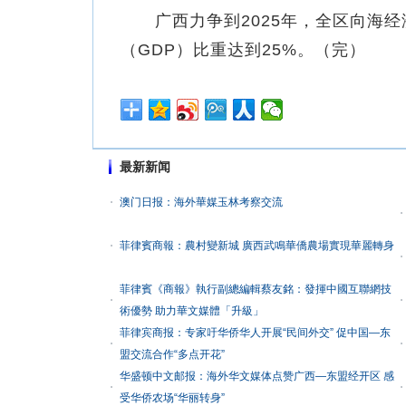
广西力争到2025年，全区向海经济
（GDP）比重达到25%。（完）
最新新闻
澳门日报：海外華媒玉林考察交流
菲律賓商報：農村變新城 廣西武鳴華僑農場實現華麗轉身
菲律賓《商報》執行副總編輯蔡友銘：發揮中國互聯網技
術優勢 助力華文媒體「升級」
菲律宾商报：专家吁华侨华人开展“民间外交” 促中国—东
盟交流合作“多点开花”
华盛顿中文邮报：海外华文媒体点赞广西—东盟经开区 感
受华侨农场“华丽转身”