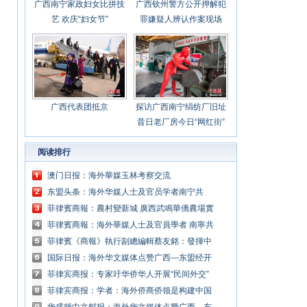
广西南宁家政妇女比拼技
广西钦州警方公开押解犯
艺 欢庆“妇女节”
罪嫌疑人辨认作案现场
广西代表团抵京
探访广西南宁绢纺厂旧址
昔日老厂房今日“网红街”
阅读排行
澳门日报：海外華媒玉林考察交流
东盟头条：海外华媒人士及官员学者南宁共
话“华文传媒促文明互鉴”
菲律賓商報：農村變新城 廣西武鳴華僑農場實
現華麗轉身
菲律賓商報：海外華媒人士及官員學者 南寧共
話「華文傳媒促文明互鑒」
菲律賓《商報》執行副總編輯蔡友銘：發揮中
國互聯網技術優勢 助力華文媒體「升級」
国际日报：海外华文媒体点赞广西—东盟经开
区 感受华侨农场“华丽转身”
菲律宾商报：专家吁华侨华人开展“民间外交”
促中国—东盟交流合作“多点开花”
菲律宾商报：学者：海外侨商侨领是构建中国