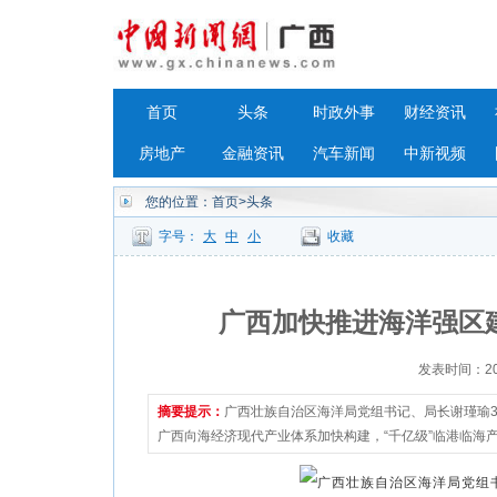
首页
头条
时政外事
财经资讯
房地产
金融资讯
汽车新闻
中新视频
您的位置：
首页
>头条
字号：
大
中
小
收藏
广西加快推进海洋强区建
发表时间：2023
摘要提示：
广西壮族自治区海洋局党组书记、局长谢瑾瑜31
广西向海经济现代产业体系加快构建，“千亿级”临港临海