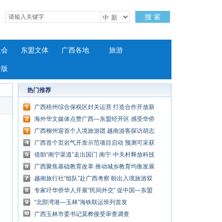
搜 索
社会
东盟文体
广西各地
旅游
专版
热门推荐
广西梧州综合保税区封关运营 打造合作开放新
高地
海外华文媒体点赞广西—东盟经开区 感受华侨
农场“华丽转身”
广西柳州迎首个入境旅游团 越南游客探访胡志
明旧居
广西首个页岩气开发示范项目启动 预测可采获
31亿立方米
借助“南宁渠道”走出国门 南宁·中关村释放科技
创新活力
广西聚焦基础教育改革 推动城乡教育均衡发展
越南旅行社“组队”赴广西考察 盼出入境旅游双
向奔“复”
专家吁华侨华人开展“民间外交” 促中国—东盟
交流合作“多点开花”
“北部湾港—玉林”海铁联运班列首发
广西玉林市委书记莫桦接受审查调查