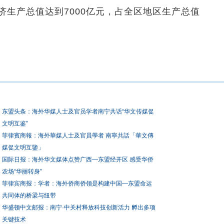
生产总值达到7000亿元，占全区地区生产总值
东盟头条：海外华媒人士及官员学者南宁共话“华文传媒促
文明互鉴”
菲律賓商報：海外華媒人士及官員學者 南寧共話「華文傳
媒促文明互鑒」
国际日报：海外华文媒体点赞广西—东盟经开区 感受华侨
农场“华丽转身”
菲律宾商报：学者：海外侨商侨领是构建中国—东盟命运
共同体的桥梁与纽带
华盛顿中文邮报：南宁·中关村释放科技创新活力 孵出多项
关键技术