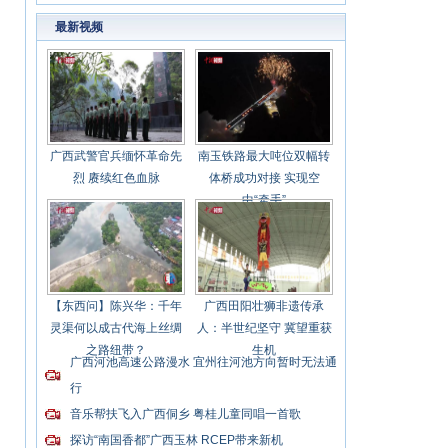
最新视频
广西武警官兵缅怀革命先
南玉铁路最大吨位双幅转
烈 赓续红色血脉
体桥成功对接 实现空
中“牵手”
【东西问】陈兴华：千年
广西田阳壮狮非遗传承
灵渠何以成古代海上丝绸
人：半世纪坚守 冀望重获
之路纽带？
生机
广西河池高速公路漫水 宜州往河池方向暂时无法通
行
音乐帮扶飞入广西侗乡 粤桂儿童同唱一首歌
探访“南国香都”广西玉林 RCEP带来新机