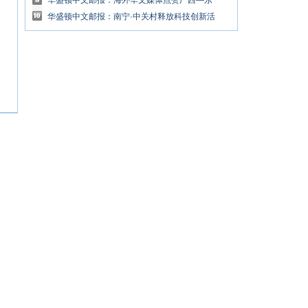
—东盟命运共同体的桥梁与纽带
华盛顿中文邮报：海外华文媒体点赞广西—东
盟经开区 感受华侨农场“华丽转身”
华盛顿中文邮报：南宁·中关村释放科技创新活
力 孵出多项关键技术