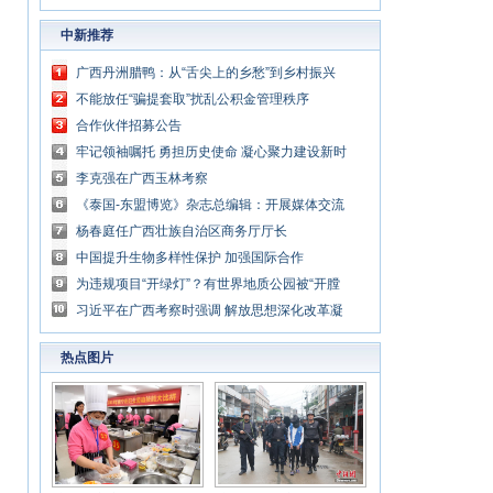
中新推荐
广西丹洲腊鸭：从“舌尖上的乡愁”到乡村振兴
的“利器”
不能放任“骗提套取”扰乱公积金管理秩序
合作伙伴招募公告
牢记领袖嘱托 勇担历史使命 凝心聚力建设新时
代中国特色社会主义壮美广西
李克强在广西玉林考察
《泰国-东盟博览》杂志总编辑：开展媒体交流
讲好中国与东盟合作故事
杨春庭任广西壮族自治区商务厅厅长
中国提升生物多样性保护 加强国际合作
为违规项目“开绿灯”？有世界地质公园被“开膛
破肚”
习近平在广西考察时强调 解放思想深化改革凝
心聚力担当实干 建设新时代中国特色社会主义
热点图片
壮美