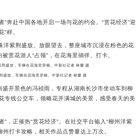
”奔赴中国各地开启一场与花的约会。“赏花经济”迎
花”样。
洋紫荆盛放。放眼望去，整座城市沉浸在粉色的花
被赏花游人“占领”，在花海里徜徉、打卡。
荆盛放，车辆在花海里穿梭。中新社记者 林馨 摄
盛开景色的冯祯雨，专程从湖南长沙市坐动车到柳
赏花专线公交车，领略花开满城的美景，感受春天的美
，正催热“赏花经济”。在社交平台输入“柳州洋紫
到柳州打卡攻略，相关作品点赞量达上万次。