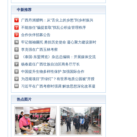
中新推荐
广西丹洲腊鸭：从“舌尖上的乡愁”到乡村振兴
的“利器”
不能放任“骗提套取”扰乱公积金管理秩序
合作伙伴招募公告
牢记领袖嘱托 勇担历史使命 凝心聚力建设新时
代中国特色社会主义壮美广西
李克强在广西玉林考察
《泰国-东盟博览》杂志总编辑：开展媒体交流
讲好中国与东盟合作故事
杨春庭任广西壮族自治区商务厅厅长
中国提升生物多样性保护 加强国际合作
为违规项目“开绿灯”？有世界地质公园被“开膛
破肚”
习近平在广西考察时强调 解放思想深化改革凝
心聚力担当实干 建设新时代中国特色社会主义
热点图片
壮美