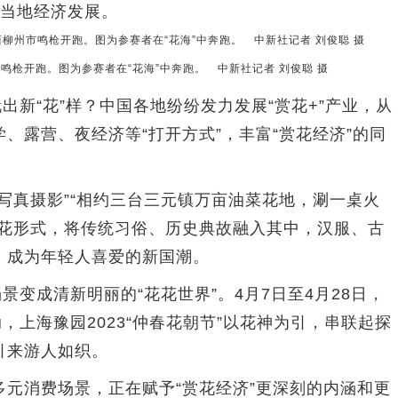
进当地经济发展。
鸣枪开跑。图为参赛者在“花海”中奔跑。 中新社记者 刘俊聪 摄
新“花”样？中国各地纷纷发力发展“赏花+”产业，从
、露营、夜经济等“打开方式”，丰富“赏花经济”的同
真摄影”“相约三台三元镇万亩油菜花地，涮一桌火
赏花形式，将传统习俗、历史典故融入其中，汉服、古
，成为年轻人喜爱的新国潮。
变成清新明丽的“花花世界”。4月7日至4月28日，
动，上海豫园2023“仲春花朝节”以花神为引，串联起探
引来游人如织。
消费场景，正在赋予“赏花经济”更深刻的内涵和更