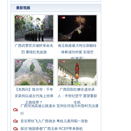
实现“开门红”
最新视频
广西武警官兵缅怀革命先
南玉铁路最大吨位双幅转
烈 赓续红色血脉
体桥成功对接 实现空
中“牵手”
【东西问】陈兴华：千年
广西田阳壮狮非遗传承
灵渠何以成古代海上丝绸
人：半世纪坚守 冀望重获
之路纽带？
生机
广西河池高速公路漫水 宜州往河池方向暂时无法通
行
音乐帮扶飞入广西侗乡 粤桂儿童同唱一首歌
探访“南国香都”广西玉林 RCEP带来新机