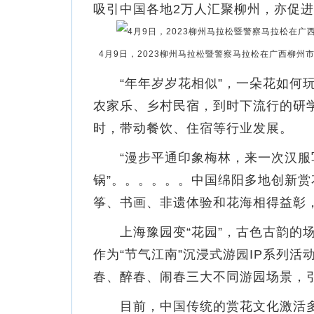
吸引中国各地2万人汇聚柳州，亦促
4月9日，2023柳州马拉松暨警察马拉松在广西柳州市
“年年岁岁花相似”，一朵花如何玩出
农家乐、乡村民宿，到时下流行的研学
时，带动餐饮、住宿等行业发展。
“漫步平通印象梅林，来一次汉服写
锅”。。。。。。中国绵阳多地创新
筝、书画、非遗体验和花海相得益彰
上海豫园变“花园”，古色古韵的场景
作为“节气江南”沉浸式游园IP系列活
春、醉春、闹春三大不同游园场景，
目前，中国传统的赏花文化激活多元