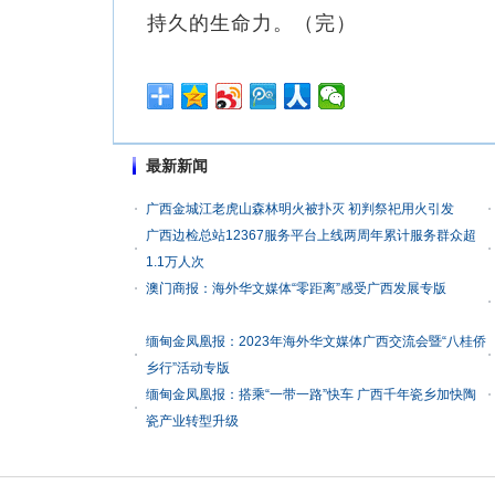
持久的生命力。（完）
最新新闻
广西金城江老虎山森林明火被扑灭 初判祭祀用火引发
广西边检总站12367服务平台上线两周年累计服务群众超
1.1万人次
澳门商报：海外华文媒体“零距离”感受广西发展专版
缅甸金凤凰报：2023年海外华文媒体广西交流会暨“八桂侨
乡行”活动专版
缅甸金凤凰报：搭乘“一带一路”快车 广西千年瓷乡加快陶
瓷产业转型升级