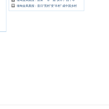
者南宁共话“华文传媒促文明互鉴”
缅甸金凤凰报：搭乘“一带一路”快车 广西千年
瓷乡加快陶瓷产业转型升级
缅甸金凤凰报：昔日“荒村”变“丰村” 成中国乡村
旅游名片