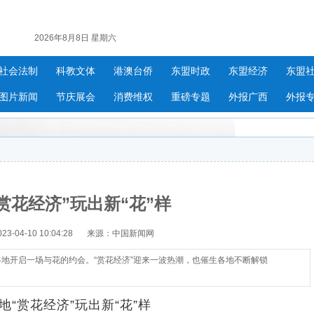
2026年8月8日 星期六
社会法制
科教文体
港澳台侨
东盟时政
东盟经济
东盟
图片新闻
节庆展会
消费维权
重磅专题
外报广西
外报
赏花经济”玩出新“花”样
-04-10 10:04:28
来源：中国新闻网
各地开启一场与花的约会。“赏花经济”迎来一波热潮，也催生各地不断解锁
“赏花经济”玩出新“花”样