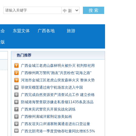
搜 索
社会
东盟文体
广西各地
旅游
专版
热门推荐
广西金城江老虎山森林明火被扑灭 初判祭祀用
火引发
广西柳州两万警民“跑友”共赏粉色“花海之路”
河池市金城江区老虎山突发森林火灾 整体火势
可控
菲律宾榴莲通过南宁机场首次进入中国
广西完成自然资源资产清查试点工作 建立价格
体系“一张图”
防城港海警查获涉嫌走私香烟11435条及冻品
一批
广西来宾武警官兵开展实战化训练
广西柳州满城洋紫荆绽放美如画
广西友谊关口岸浦寨附属通道进出口货运量
呈“井喷式”增长
广西北部湾港一季度货物吞吐量同比增长5.5%