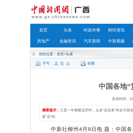
首页
头条
时政外事
财经资讯
房地产
金融资讯
汽车新闻
中新视频
您的位置：
首页
>头条
字号：
大
中
小
收藏
中国各地“
发表时间：2023
摘要提示：
又是一年春暖花开时，众多“追花者”奔赴中国
新“花”样。
中新社柳州4月9日电 题：中国各地