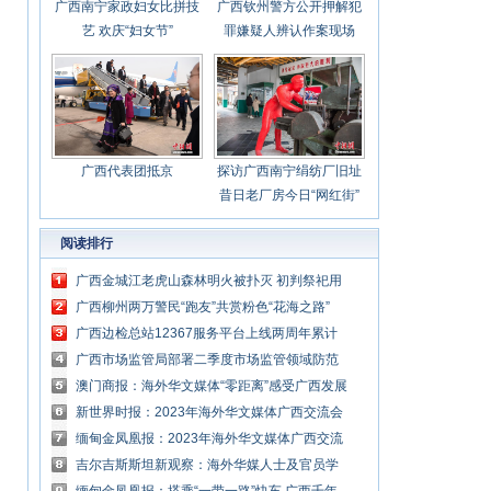
广西南宁家政妇女比拼技
广西钦州警方公开押解犯
艺 欢庆“妇女节”
罪嫌疑人辨认作案现场
广西代表团抵京
探访广西南宁绢纺厂旧址
昔日老厂房今日“网红街”
阅读排行
广西金城江老虎山森林明火被扑灭 初判祭祀用
火引发
广西柳州两万警民“跑友”共赏粉色“花海之路”
广西边检总站12367服务平台上线两周年累计
服务群众超1.1万人次
广西市场监管局部署二季度市场监管领域防范
化解重大安全风险工作
澳门商报：海外华文媒体“零距离”感受广西发展
专版
新世界时报：2023年海外华文媒体广西交流会
暨“八桂侨乡行”活动专版
缅甸金凤凰报：2023年海外华文媒体广西交流
会暨“八桂侨乡行”活动专版
吉尔吉斯斯坦新观察：海外华媒人士及官员学