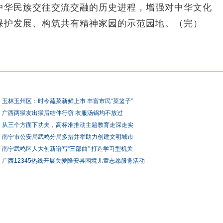
中华民族交往交流交融的历史进程，增强对中华文化
保护发展、构筑共有精神家园的示范园地。（完）
玉林玉州区：时令蔬菜新鲜上市 丰富市民“菜篮子”
广西两狱友出狱后结伴行窃 衣服汤锅均不放过
从三个方面下功夫，高标准推动主题教育走深走实
南宁市公安局武鸣分局多措并举助力创建文明城市
南宁武鸣区人大创新谱写“三部曲” 打造学习型机关
广西12345热线开展关爱隆安县困境儿童志愿服务活动