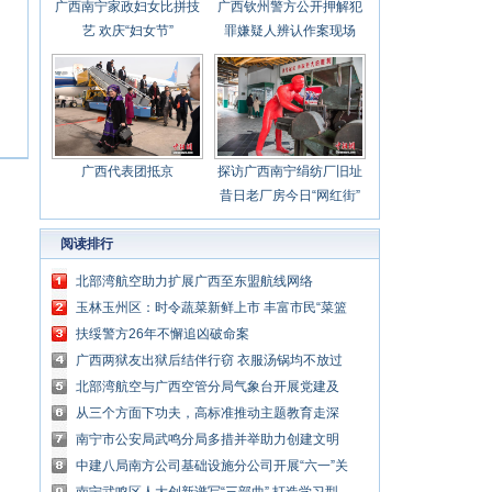
广西南宁家政妇女比拼技
广西钦州警方公开押解犯
艺 欢庆“妇女节”
罪嫌疑人辨认作案现场
广西代表团抵京
探访广西南宁绢纺厂旧址
昔日老厂房今日“网红街”
阅读排行
北部湾航空助力扩展广西至东盟航线网络
玉林玉州区：时令蔬菜新鲜上市 丰富市民“菜篮
子”
扶绥警方26年不懈追凶破命案
广西两狱友出狱后结伴行窃 衣服汤锅均不放过
北部湾航空与广西空管分局气象台开展党建及
业务交流活动
从三个方面下功夫，高标准推动主题教育走深
走实
南宁市公安局武鸣分局多措并举助力创建文明
城市
中建八局南方公司基础设施分公司开展“六一”关