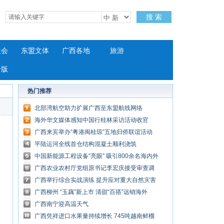
搜 索
社会
东盟文体
广西各地
旅游
专版
热门推荐
北部湾航空助力扩展广西至东盟航线网络
海外华文媒体感知中国行桂林采访活动收官
广西来宾举办“粤港闽桂琼”五地归侨联谊活动
平陆运河全线首仓结构混凝土顺利浇筑
中国新能源工程设备“亮眼” 吸引800余名海内外
客商齐聚交流
广西农业农村厅党组原书记李宏庆接受审查调
查
广西举行综合实战演练 提升应对重大自然灾害
能力
广西柳州 “玉藕”新上市 清甜“百搭”远销海外
广西南宁迎高温天气
广西凭祥进口水果量持续增长 745吨越南鲜榴