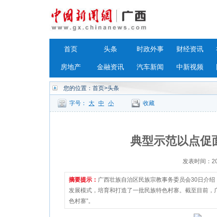
首页
头条
时政外事
财经资讯
房地产
金融资讯
汽车新闻
中新视频
您的位置：
首页
>头条
字号：
大
中
小
收藏
典型示范以点促
发表时间：2023
摘要提示：
广西壮族自治区民族宗教事务委员会30日介绍
发展模式，培育和打造了一批民族特色村寨。截至目前，广西
色村寨”。