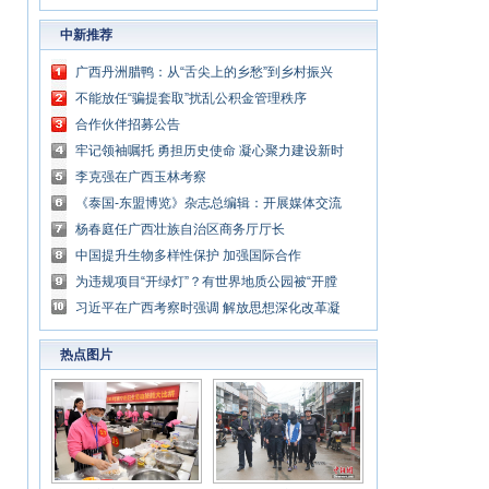
中新推荐
广西丹洲腊鸭：从“舌尖上的乡愁”到乡村振兴
的“利器”
不能放任“骗提套取”扰乱公积金管理秩序
合作伙伴招募公告
牢记领袖嘱托 勇担历史使命 凝心聚力建设新时
代中国特色社会主义壮美广西
李克强在广西玉林考察
《泰国-东盟博览》杂志总编辑：开展媒体交流
讲好中国与东盟合作故事
杨春庭任广西壮族自治区商务厅厅长
中国提升生物多样性保护 加强国际合作
为违规项目“开绿灯”？有世界地质公园被“开膛
破肚”
习近平在广西考察时强调 解放思想深化改革凝
心聚力担当实干 建设新时代中国特色社会主义
热点图片
壮美