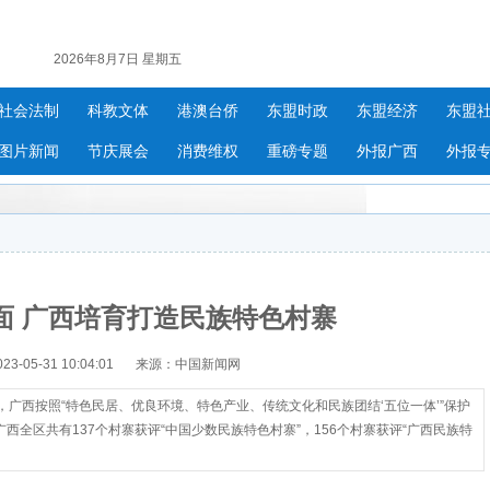
2026年8月7日 星期五
社会法制
科教文体
港澳台侨
东盟时政
东盟经济
东盟
图片新闻
节庆展会
消费维权
重磅专题
外报广西
外报
面 广西培育打造民族特色村寨
-05-31 10:04:01
来源：中国新闻网
，广西按照“特色民居、优良环境、特色产业、传统文化和民族团结‘五位一体’”保护
全区共有137个村寨获评“中国少数民族特色村寨”，156个村寨获评“广西民族特