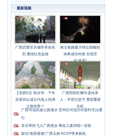
莲优“鲜”入境
最新视频
广西武警官兵缅怀革命先
南玉铁路最大吨位双幅转
烈 赓续红色血脉
体桥成功对接 实现空
中“牵手”
【东西问】陈兴华：千年
广西田阳壮狮非遗传承
灵渠何以成古代海上丝绸
人：半世纪坚守 冀望重获
之路纽带？
生机
广西河池高速公路漫水 宜州往河池方向暂时无法通
行
音乐帮扶飞入广西侗乡 粤桂儿童同唱一首歌
探访“南国香都”广西玉林 RCEP带来新机