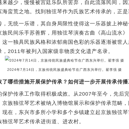
越来越少，慢慢被宫廷乐队所罢弃，自此流落民间，因
滨海蛮荒之地。找到独弦琴作为氏族艺术传承的，正是
无统一乐谱，其自身局限性使得这一乐器披上神秘色
京族民间乐手苏善辉，用独弦琴演奏古曲《高山流水》
这一独具民族风格和浓郁南国色彩的乐器逐渐被世人所
，2011年被列入国家级非物质文化遗产名录。
2024年7月14日，京族传统民族盛典哈节在广西东兴举行。翟李强 摄
取了哪些措施开展保护传承？如何进一步开展传承传播
的保护传承工作取得积极成效。从2007年至今，先后
，京族独弦琴艺术被纳入博物馆展示和保护传承范畴，
。现在，东兴市多所小学和多个乡镇建立起京族独弦琴
族独弦琴艺术传承进街道、进农村。