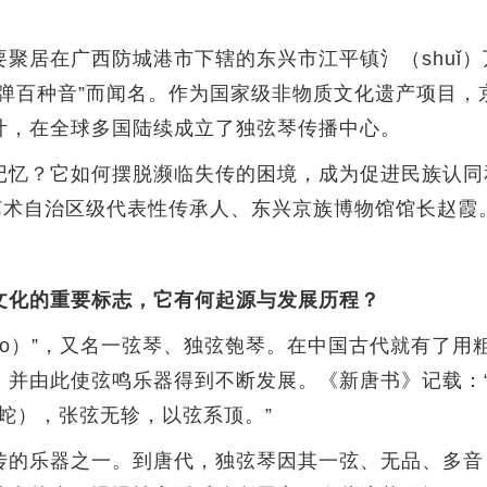
居在广西防城港市下辖的东兴市江平镇氵（shuǐ）
能弹百种音”而闻名。作为国家级非物质文化遗产项目，
叶，在全球多国陆续成立了独弦琴传播中心。
忆？它如何摆脱濒临失传的困境，成为促进民族认同
艺术自治区级代表性传承人、东兴京族博物馆馆长赵霞
文化的重要标志，它有何起源与发展历程？
áo）”，又名一弦琴、独弦匏琴。在中国古代就有了
，并由此使弦鸣乐器得到不断发展。《新唐书》记载：
毒蛇），张弦无轸，以弦系顶。”
的乐器之一。到唐代，独弦琴因其一弦、无品、多音