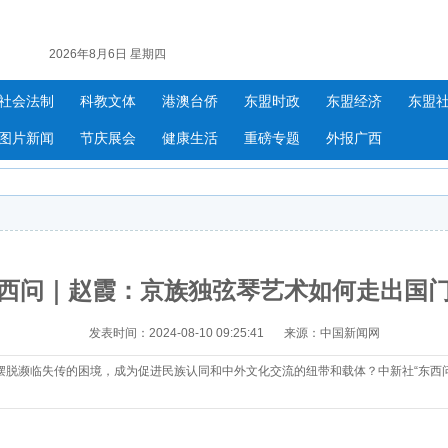
2026年8月6日 星期四
社会法制
科教文体
港澳台侨
东盟时政
东盟经济
东盟
图片新闻
节庆展会
健康生活
重磅专题
外报广西
西问｜赵霞：京族独弦琴艺术如何走出国
发表时间：2024-08-10 09:25:41
来源：中国新闻网
摆脱濒临失传的困境，成为促进民族认同和中外文化交流的纽带和载体？中新社“东西