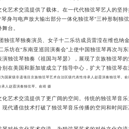
文化艺术交流提供了载体。在一代代独弦琴艺人的坚持
琴”“琴身与电声放大输出部分一体化独弦琴”三种形制
外舞台。
团独弦琴独奏演员、女子十二乐坊成员雷滢在维也纳
十二乐坊在“东南亚巡回演奏会”上使中国独弦琴再次与东
表演独弦琴独奏《祖国与琴瑟》，展现了京族独弦琴的
分别在美国和新加坡成立了指导中心，扩大了独弦琴在
承人赵霞演奏独弦琴。俞靖 摄
化艺术交流提供了更广阔的空间。传统的独弦琴音乐
。现代通信技术打破了独弦琴音乐传播的空间和时间距