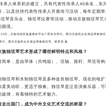
传承人体系初步建立，共有代表性传承人40余名，东
等，以及扶持代表性传承人开展传习活动，每年定期举
过独弦琴音乐会、独弦琴比赛等活动，推动京族独弦琴艺
的困境。
兴举行。图为京族民众在海边弹奏独弦琴。翟李强 摄
京族独弦琴艺术形成了哪些鲜明特点和风格？
较简单，是由琴体（共鸣箱）、弦轴、摇杆、琴弦等构
独弦琴和木制独弦琴及多种改良独弦琴。现在的电扩
加柔美动听，更适于独奏。独弦琴是泛音演奏乐器，可
的旋律，有着独特的艺术魅力。
何走出国门，成为中外文化艺术交流的桥梁？