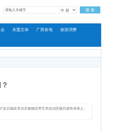
搜 索
社会
东盟文体
广西各地
旅游消费
门？
问”近日就此专访京族独弦琴艺术自治区级代表性传承人、