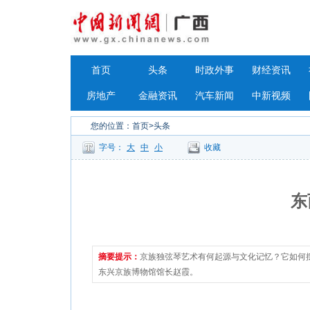
首页
头条
时政外事
财经资讯
房地产
金融资讯
汽车新闻
中新视频
您的位置：
首页
>头条
字号：
大
中
小
收藏
东
摘要提示：
京族独弦琴艺术有何起源与文化记忆？它如何
东兴京族博物馆馆长赵霞。