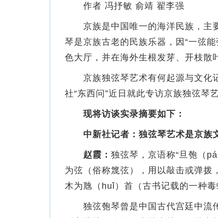
作者 冯抒敏 俞靖 翟李强
京族是中国唯一的海洋民族，主要聚
琴是京族古老的民族乐器，因“一弦
色大厅，并在海外生根发芽、开枝散
京族独弦琴艺术有何起源与文化记
社“东西问”近日就此专访京族独弦琴
现将访谈实录摘要如下：
中新社记者：独弦琴艺术是京族
赵霞：
独弦琴，京语称“旦匏（p
为弦（俗称篾弦），用以敲击或弹拨
木为虺（huǐ）首（古书记载的一种
独弦匏琴曾是中国古代宫廷中流传