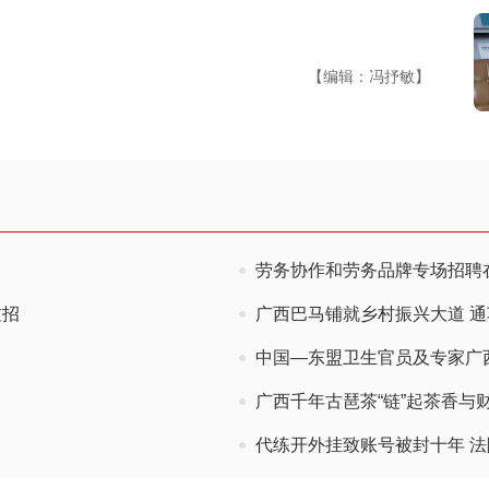
【编辑：冯抒敏】
劳务协作和劳务品牌专场招聘
过招
广西巴马铺就乡村振兴大道 通
中国—东盟卫生官员及专家广
广西千年古琶茶“链”起茶香与
代练开外挂致账号被封十年 