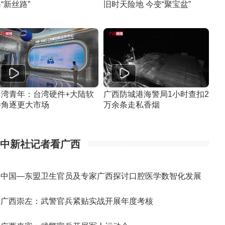
“新丝路”
旧时天险地 今变“聚宝盆”
台湾青年：台湾硬件+大陆软
广西防城港海警局1小时查扣2
件角逐更大市场
万余条走私香烟
中新社记者看广西
中国—东盟卫生官员及专家广西探讨口腔医学数智化发展
广西崇左：武警官兵紧贴实战开展年度考核