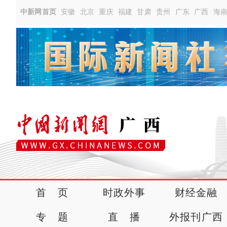
中新网首页
安徽
北京
重庆
福建
甘肃
贵州
广东
广西
海
首 页
时政外事
财经金融
专 题
直 播
外报刊广西