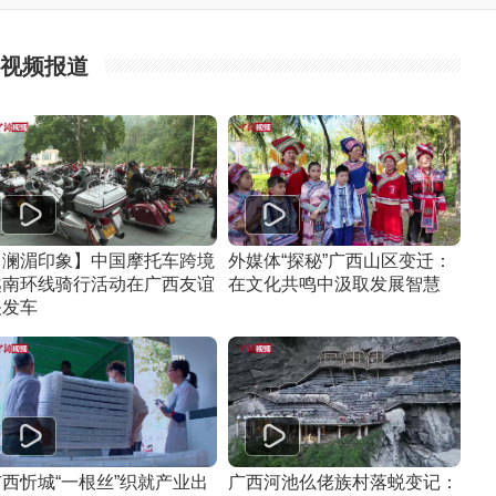
视频报道
【澜湄印象】中国摩托车跨境
外媒体“探秘”广西山区变迁：
越南环线骑行活动在广西友谊
在文化共鸣中汲取发展智慧
关发车
广西忻城“一根丝”织就产业出
广西河池仫佬族村落蜕变记：