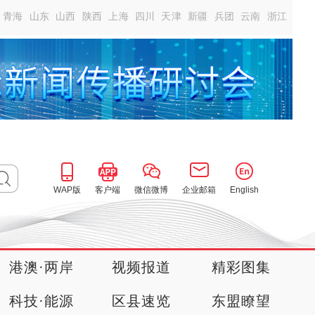
青海
山东
山西
陕西
上海
四川
天津
新疆
兵团
云南
浙江
WAP版
客户端
微信微博
企业邮箱
English
港澳·两岸
视频报道
精彩图集
科技·能源
区县速览
东盟瞭望