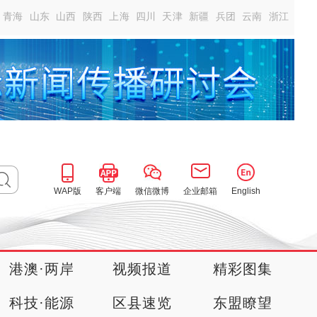
青海
山东
山西
陕西
上海
四川
天津
新疆
兵团
云南
浙江
WAP版
客户端
微信微博
企业邮箱
English
港澳·两岸
视频报道
精彩图集
科技·能源
区县速览
东盟瞭望