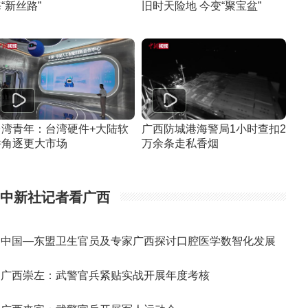
“新丝路”
旧时天险地 今变“聚宝盆”
台湾青年：台湾硬件+大陆软
广西防城港海警局1小时查扣2
件角逐更大市场
万余条走私香烟
中新社记者看广西
中国—东盟卫生官员及专家广西探讨口腔医学数智化发展
广西崇左：武警官兵紧贴实战开展年度考核