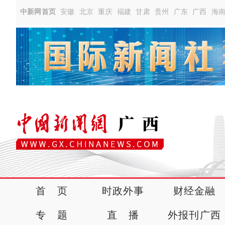
中新网首页
安徽
北京
重庆
福建
甘肃
贵州
广东
广西
海
首 页
时政外事
财经金融
专 题
直 播
外报刊广西