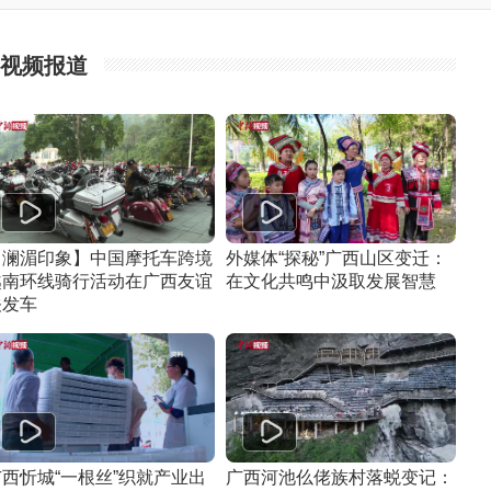
视频报道
【澜湄印象】中国摩托车跨境
外媒体“探秘”广西山区变迁：
越南环线骑行活动在广西友谊
在文化共鸣中汲取发展智慧
关发车
广西忻城“一根丝”织就产业出
广西河池仫佬族村落蜕变记：