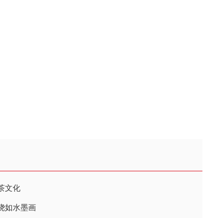
茶文化
绕如水墨画