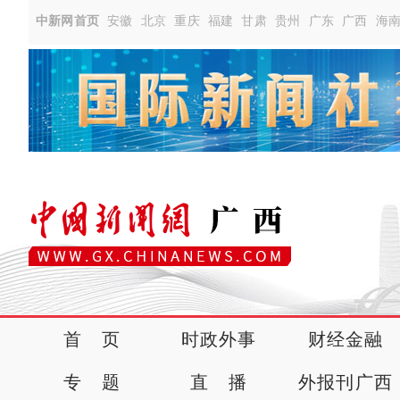
中新网首页
安徽
北京
重庆
福建
甘肃
贵州
广东
广西
海
首 页
时政外事
财经金融
专 题
直 播
外报刊广西