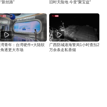
“新丝路”
旧时天险地 今变“聚宝盆”
台湾青年：台湾硬件+大陆软
广西防城港海警局1小时查扣2
件角逐更大市场
万余条走私香烟