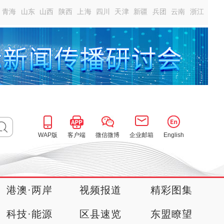
青海
山东
山西
陕西
上海
四川
天津
新疆
兵团
云南
浙江
WAP版
客户端
微信微博
企业邮箱
English
港澳·两岸
视频报道
精彩图集
科技·能源
区县速览
东盟瞭望