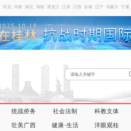
南
河北
河南
湖北
湖南
黑龙江
江苏
江西
吉林
辽宁
内蒙古
宁夏
统战侨务
社会法制
科教文体
壮美广西
健康·生活
洋眼观桂