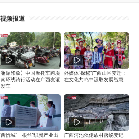
视频报道
【澜湄印象】中国摩托车跨境
外媒体“探秘”广西山区变迁：
越南环线骑行活动在广西友谊
在文化共鸣中汲取发展智慧
关发车
广西忻城“一根丝”织就产业出
广西河池仫佬族村落蜕变记：