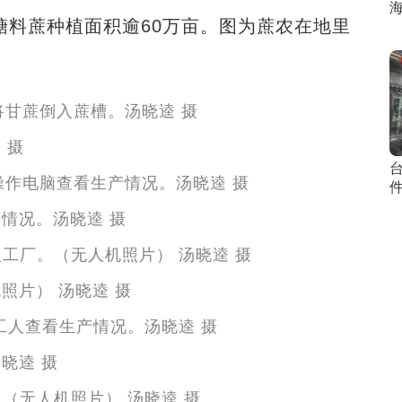
海
糖料蔗种植面积逾60万亩。图为蔗农在地里
 摄
情况。汤晓逵 摄
照片） 汤晓逵 摄
晓逵 摄