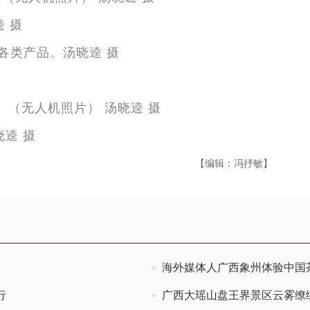
逵 摄
晓逵 摄
【编辑：冯抒敏】
海外媒体人广西象州体验中国
行
广西大瑶山盘王界景区云雾缭