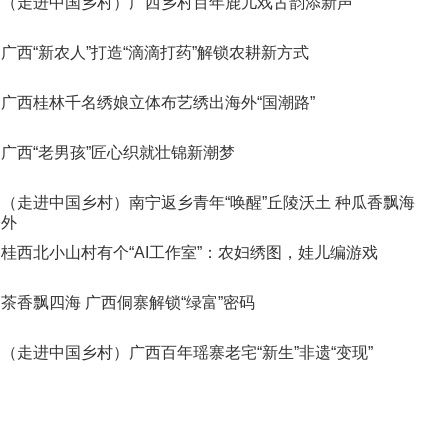
（走进中国乡村）广西乡村百年鹿儿戏古韵添新声
广西“新农人”打造“滴滴打药”解锁农耕新方式
广西桂林千名绣娘立体布艺绣出海外“国潮路”
广西“老男孩”匠心织就壮锦新潮梦
（走进中国乡村）南宁返乡青年“唤醒”丘陵沃土 种瓜香飘海
外
桂西北小山村有个“AI工作室”：农妇绣图，娃儿编游戏
茶香飘四海 广西侗寨解锁“绿富”密码
（走进中国乡村）广西百年瑶寨老宅“新生”非遗“变现”