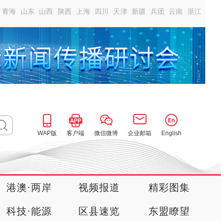
青海
山东
山西
陕西
上海
四川
天津
新疆
兵团
云南
浙江
WAP版
客户端
微信微博
企业邮箱
English
港澳·两岸
视频报道
精彩图集
科技·能源
区县速览
东盟瞭望