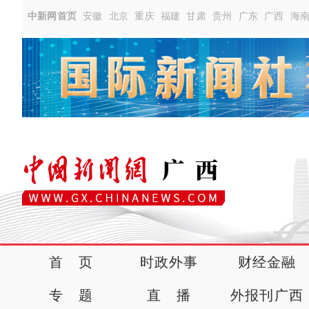
中新网首页
安徽
北京
重庆
福建
甘肃
贵州
广东
广西
海
首 页
时政外事
财经金融
专 题
直 播
外报刊广西