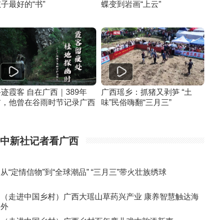
子最好的“书”
蝶变到岩画“上云”
迹霞客 自在广西｜389年
广西瑶乡：抓猪又剥笋 “土
前，他曾在谷雨时节记录广西
味”民俗嗨翻“三月三”
中新社记者看广西
从“定情信物”到“全球潮品” “三月三”带火壮族绣球
（走进中国乡村）广西大瑶山草药兴产业 康养智慧触达海
外