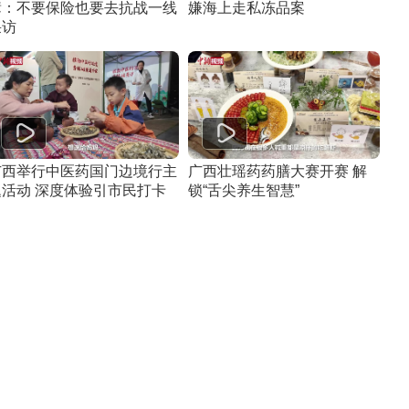
辈：不要保险也要去抗战一线
嫌海上走私冻品案
采访
广西举行中医药国门边境行主
广西壮瑶药药膳大赛开赛 解
题活动 深度体验引市民打卡
锁“舌尖养生智慧”