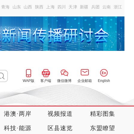
青海
山东
山西
陕西
上海
四川
天津
新疆
兵团
云南
浙江
WAP版
客户端
微信微博
企业邮箱
English
港澳·两岸
视频报道
精彩图集
科技·能源
区县速览
东盟瞭望