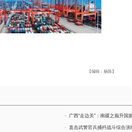
【编辑：杨陈】
广西“走边关”：南疆之巅升国旗
直击武警官兵捕歼战斗综合演