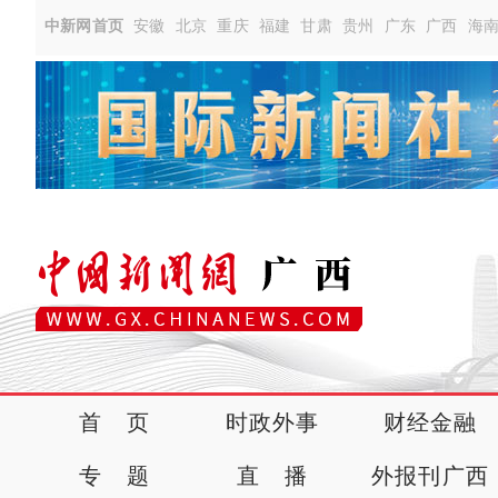
中新网首页
安徽
北京
重庆
福建
甘肃
贵州
广东
广西
海
首 页
时政外事
财经金融
专 题
直 播
外报刊广西