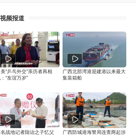
视频报道
中美“乒乓外交”亲历者再相
广西北部湾港迎建港以来最大
：“友谊万岁”
集装箱船
著名战地记者陆诒之子忆父
广西防城港海警局连查两起涉