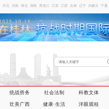
南
河北
河南
湖北
湖南
黑龙江
江苏
江西
吉林
辽宁
内蒙古
宁夏
统战侨务
社会法制
科教文体
壮美广西
健康·生活
洋眼观桂