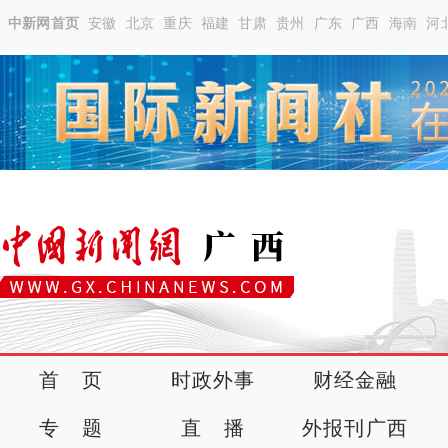
中新网首页
安徽
北京
重庆
福建
甘肃
贵州
广东
广西
海南
河
首 页
时政外事
财经金融
专 题
直 播
外报刊广西