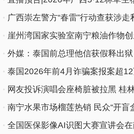
动仪式
广西崇左警方“春雷”行动查获涉走私
崖州湾国家实验室南宁粮油作物创
外媒：泰国前总理他信获假释出狱
泰国2026年前4月诈骗案报案超1
网友投诉演唱会座椅脏被拉黑 桂
南宁水果市场榴莲热销 民众“开盲
全国医保影像AI识图大赛宣讲会