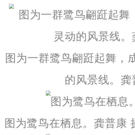
图为一群鹭鸟翩跹起舞，
的风景线。龚
图为鹭鸟在栖息。龚普康 