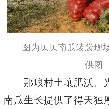
图为贝贝南瓜装袋现
供图
那琅村土壤肥沃、光
南瓜生长提供了得天独