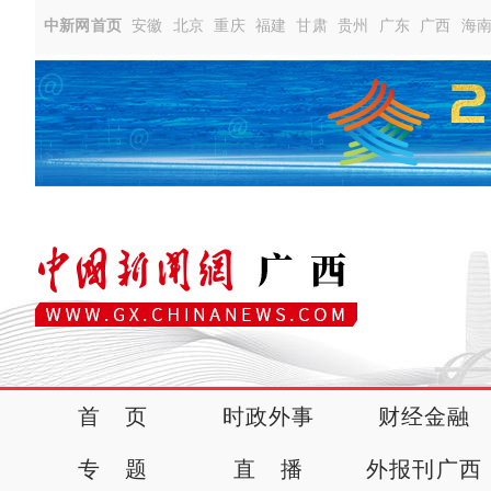
中新网首页
安徽
北京
重庆
福建
甘肃
贵州
广东
广西
海
首 页
时政外事
财经金融
专 题
直 播
外报刊广西