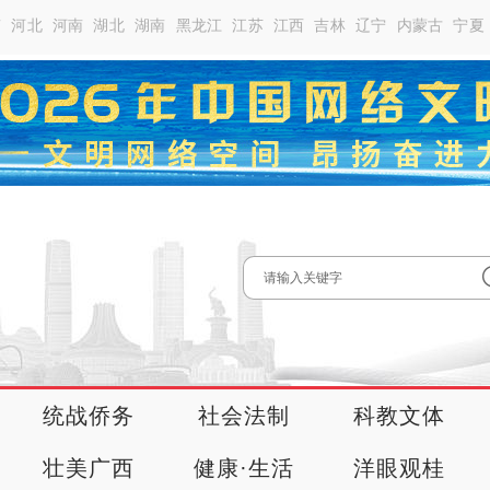
南
河北
河南
湖北
湖南
黑龙江
江苏
江西
吉林
辽宁
内蒙古
宁夏
统战侨务
社会法制
科教文体
壮美广西
健康·生活
洋眼观桂