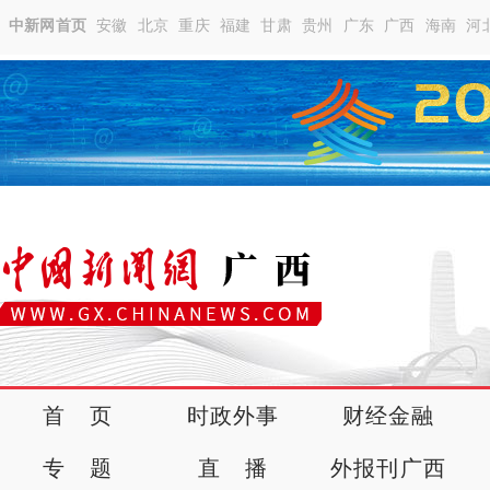
中新网首页
安徽
北京
重庆
福建
甘肃
贵州
广东
广西
海南
河
首 页
时政外事
财经金融
专 题
直 播
外报刊广西