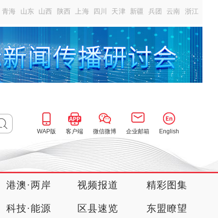
青海
山东
山西
陕西
上海
四川
天津
新疆
兵团
云南
浙江
WAP版
客户端
微信微博
企业邮箱
English
港澳·两岸
视频报道
精彩图集
科技·能源
区县速览
东盟瞭望