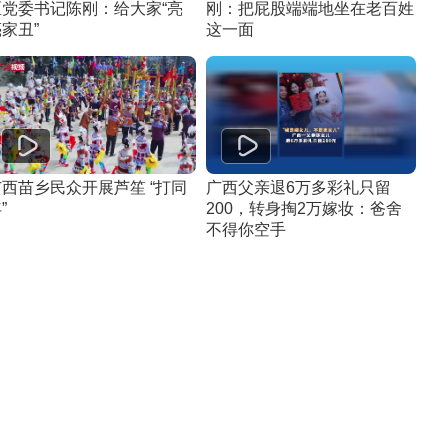
区党委书记陈刚：给大家“亮
刚：把屁股端端地坐在老百姓
家丑”
这一面
广西苗乡民众开展芦笙 “打同
广西父亲退6万多彩礼只留
”
200，转身掏2万嫁妆：爸舍
不得你空手