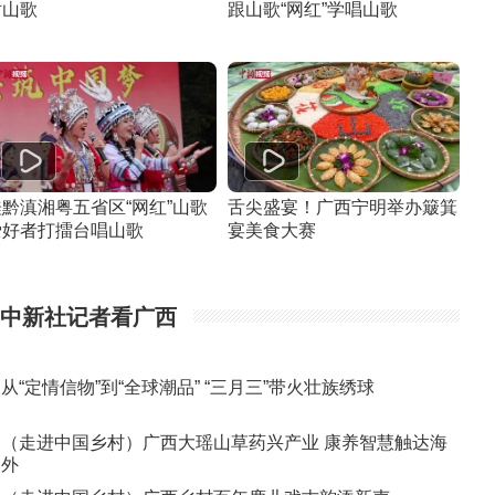
对山歌
跟山歌“网红”学唱山歌
桂黔滇湘粤五省区“网红”山歌
舌尖盛宴！广西宁明举办簸箕
爱好者打擂台唱山歌
宴美食大赛
中新社记者看广西
从“定情信物”到“全球潮品” “三月三”带火壮族绣球
（走进中国乡村）广西大瑶山草药兴产业 康养智慧触达海
外