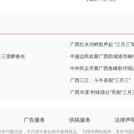
广西红水河畔歌声起 “三月三”
三月三里醉春光
中越边民欢聚广西防城港市峒中
中外民众齐聚广西鱼峰歌圩唱
广西三江：斗牛喜闹“三月三”
广西岑溪“村味擂台”亮相“三月
广告服务
供稿服务
法律声
站所刊载信息，不代表中新社和中新网观点。 刊用本网站稿件，务经书面