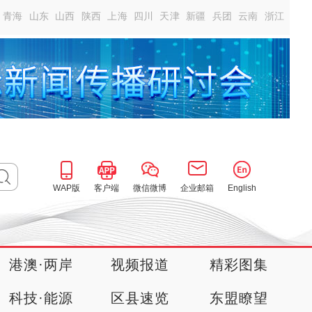
青海
山东
山西
陕西
上海
四川
天津
新疆
兵团
云南
浙江
WAP版
客户端
微信微博
企业邮箱
English
港澳·两岸
视频报道
精彩图集
科技·能源
区县速览
东盟瞭望