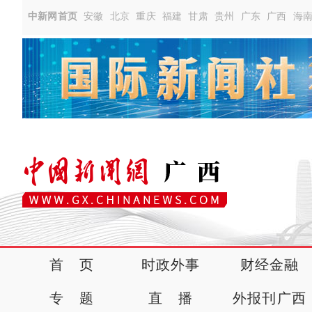
中新网首页
安徽
北京
重庆
福建
甘肃
贵州
广东
广西
海
首 页
时政外事
财经金融
专 题
直 播
外报刊广西