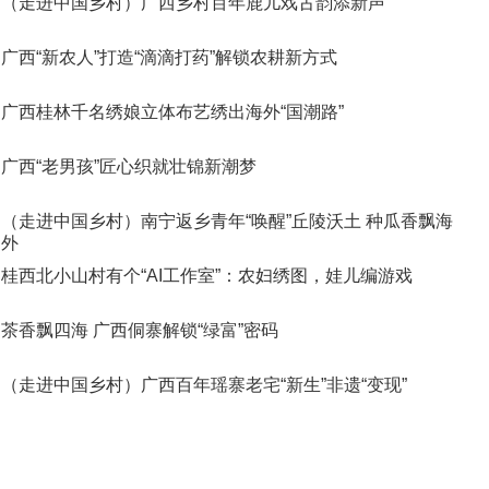
（走进中国乡村）广西乡村百年鹿儿戏古韵添新声
广西“新农人”打造“滴滴打药”解锁农耕新方式
广西桂林千名绣娘立体布艺绣出海外“国潮路”
广西“老男孩”匠心织就壮锦新潮梦
（走进中国乡村）南宁返乡青年“唤醒”丘陵沃土 种瓜香飘海
外
桂西北小山村有个“AI工作室”：农妇绣图，娃儿编游戏
茶香飘四海 广西侗寨解锁“绿富”密码
（走进中国乡村）广西百年瑶寨老宅“新生”非遗“变现”