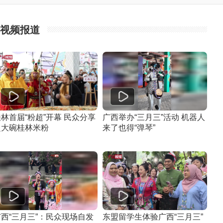
视频报道
林首届“粉超”开幕 民众分享
广西举办“三月三”活动 机器人
超大碗桂林米粉
来了也得“弹琴”
广西“三月三”：民众现场自发
东盟留学生体验广西“三月三”