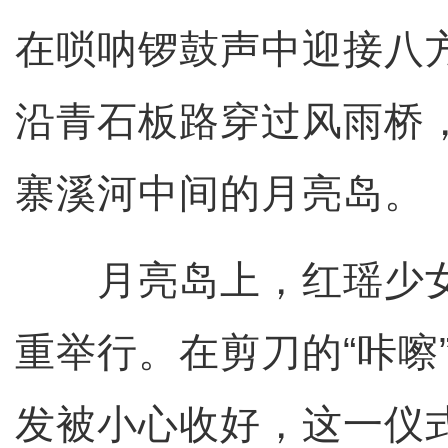
在唢呐锣鼓声中迎接八
沿青石板路穿过风雨桥
寨溪河中间的月亮岛。
月亮岛上，红瑶少女
重举行。在剪刀的“咔嚓
发被小心收好，这一仪