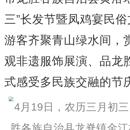
三”长发节暨凤鸡宴民
游客齐聚青山绿水间，
观非遗服饰展演、品龙
式感受多民族交融的节