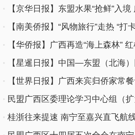
【京华日报】东盟水果“抢鲜”入境
进口增长明显
【南美侨报】“风物旅行”走热 “打
【华侨报】广西再造“海上森林” 
【星暹日报】中国—东盟（北海）
【世界日报】广西来宾归侨家常餐
片”
民盟广西区委理论学习中心组（扩
桂浙往来提速 南宁至嘉兴直飞航