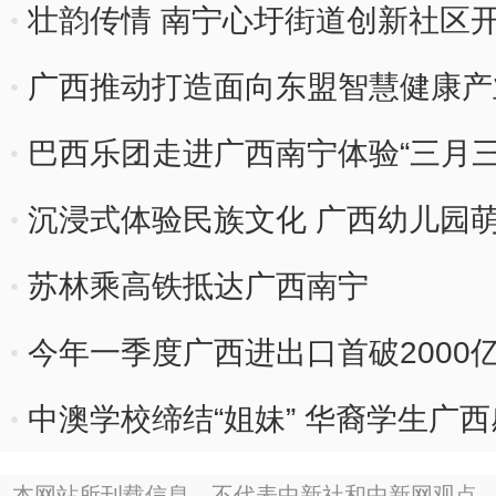
友谊
壮韵传情 南宁心圩街道创新社区
广西推动打造面向东盟智慧健康产
巴西乐团走进广西南宁体验“三月三
沉浸式体验民族文化 广西幼儿园萌
苏林乘高铁抵达广西南宁
今年一季度广西进出口首破2000
中澳学校缔结“姐妹” 华裔学生广西
本网站所刊载信息，不代表中新社和中新网观点。