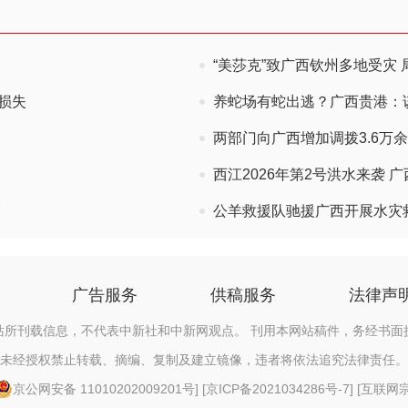
“美莎克”致广西钦州多地受灾
损失
养蛇场有蛇出逃？广西贵港：
两部门向广西增加调拨3.6万
西江2026年第2号洪水来袭 
灾
公羊救援队驰援广西开展水灾
广告服务
供稿服务
法律声
站所刊载信息，不代表中新社和中新网观点。 刊用本网站稿件，务经书面
未经授权禁止转载、摘编、复制及建立镜像，违者将依法追究法律责任。
京公网安备 11010202009201号
] [
京ICP备2021034286号-7
] [
互联网宗教