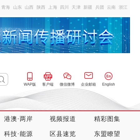
青海
山东
山西
陕西
上海
四川
天津
新疆
兵团
云南
浙江
WAP版
客户端
微信微博
企业邮箱
English
港澳·两岸
视频报道
精彩图集
科技·能源
区县速览
东盟瞭望