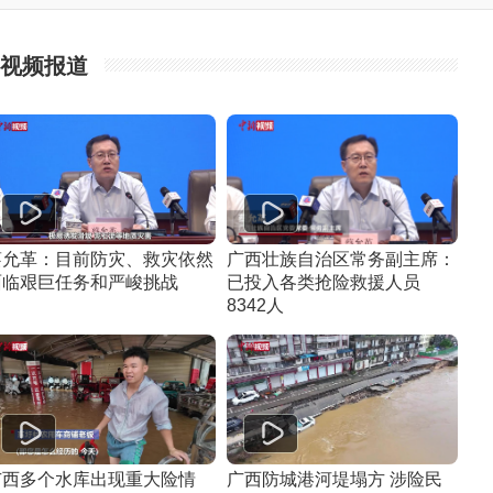
视频报道
蔡允革：目前防灾、救灾依然
广西壮族自治区常务副主席：
面临艰巨任务和严峻挑战
已投入各类抢险救援人员
8342人
广西多个水库出现重大险情
广西防城港河堤塌方 涉险民