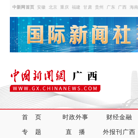
中新网首页
安徽
北京
重庆
福建
甘肃
贵州
广东
广西
海
首 页
时政外事
财经金融
专 题
直 播
外报刊广西