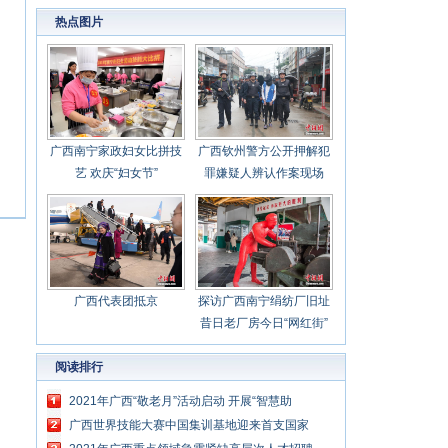
热点图片
广西南宁家政妇女比拼技
广西钦州警方公开押解犯
艺 欢庆“妇女节”
罪嫌疑人辨认作案现场
广西代表团抵京
探访广西南宁绢纺厂旧址
昔日老厂房今日“网红街”
阅读排行
2021年广西“敬老月”活动启动 开展“智慧助
老”行动
广西世界技能大赛中国集训基地迎来首支国家