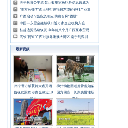
症状感染者1例
关乎教育公平感 禁止收集家长职务信息该成为
明规则
“南方药都”广西玉林打造辐射东盟的香料产业集
群
广西启动Ⅳ级应急响应 防御台风“圆规”
中国—东盟金融城吸引近万家企业机构入驻
桂越边贸迅速恢复 今年前八个月广西互市贸易
增长逾九成
高铁“提速”广西对接粤港澳大湾区 南宁到深圳
将仅需2.5小时
最新视频
南宁警方破获特大虚开增
柳州动物园老虎骨瘦如柴
值税发票案 涉案金额近18
园方回应：长期患慢性肠
亿元
胃炎