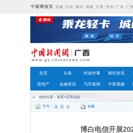
中新网首页
|
安徽
|
北京
|
重庆
|
福建
|
甘肃
|
贵州
|
广东
|
广
浙江
首页
头条
时政外事
财经资讯
房地产
金融资讯
汽车新闻
中新视频
您的位置：
首页
>百页信息
字号：
大
中
小
收藏
博白电信开展20