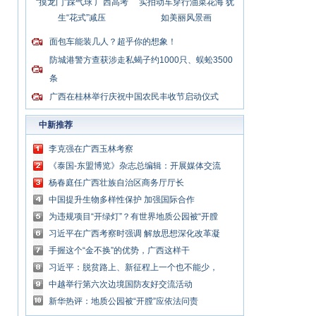
“摸龙门”踩气球 广西高考
实拍动车穿行油菜花海 犹
生“花式”减压
如美丽风景画
面包车能装几人？超乎你的想象！
防城港警方查获涉走私蝎子约1000只、蜈蚣3500
条
广西在桂林举行庆祝中国农民丰收节启动仪式
中新推荐
李克强在广西玉林考察
《泰国-东盟博览》杂志总编辑：开展媒体交流
讲好中国与东盟合作故事
杨春庭任广西壮族自治区商务厅厅长
中国提升生物多样性保护 加强国际合作
为违规项目“开绿灯”？有世界地质公园被“开膛
破肚”
习近平在广西考察时强调 解放思想深化改革凝
心聚力担当实干 建设新时代中国特色社会主义
手握这个“金不换”的优势，广西这样干
壮美
习近平：脱贫路上、新征程上一个也不能少，
中国共产党说话算数
中越举行第六次边境国防友好交流活动
新华热评：地质公园被“开膛”应依法问责