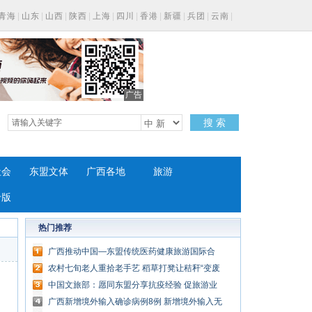
青海
|
山东
|
山西
|
陕西
|
上海
|
四川
|
香港
|
新疆
|
兵团
|
云南
|
广告
搜 索
社会
东盟文体
广西各地
旅游
专版
热门推荐
广西推动中国—东盟传统医药健康旅游国际合
作
农村七旬老人重拾老手艺 稻草打凳让秸秆“变废
为宝”
中国文旅部：愿同东盟分享抗疫经验 促旅游业
复苏发展
广西新增境外输入确诊病例8例 新增境外输入无