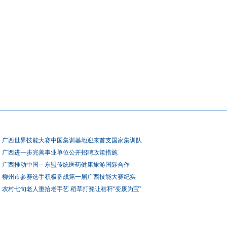
广西世界技能大赛中国集训基地迎来首支国家集训队
广西进一步完善事业单位公开招聘政策措施
广西推动中国—东盟传统医药健康旅游国际合作
柳州市参赛选手积极备战第一届广西技能大赛纪实
农村七旬老人重拾老手艺 稻草打凳让秸秆“变废为宝”