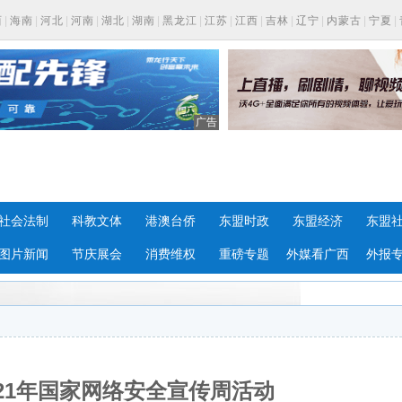
西
|
海南
|
河北
|
河南
|
湖北
|
湖南
|
黑龙江
|
江苏
|
江西
|
吉林
|
辽宁
|
内蒙古
|
宁夏
|
广告
社会法制
科教文体
港澳台侨
东盟时政
东盟经济
东盟
图片新闻
节庆展会
消费维权
重磅专题
外媒看广西
外报
21年国家网络安全宣传周活动