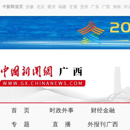
中新网首页
安徽
北京
重庆
福建
甘肃
贵州
广东
广西
海南
河
首 页
时政外事
财经金融
专 题
直 播
外报刊广西