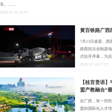
车。……
2026.07.22 10:47
黄百铁路广西
7月13日凌晨，
路西段乐业制梁场
式拉开序幕，为后
2026.07.14 17:13
【桂言贵语】
盟产教融合“
在广西，有一所民
盟的国际化人才培