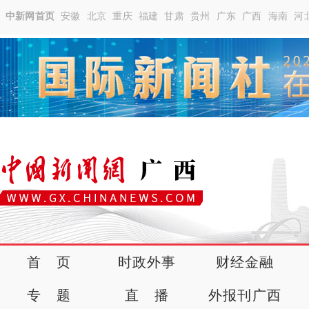
中新网首页
安徽
北京
重庆
福建
甘肃
贵州
广东
广西
海南
河
首 页
时政外事
财经金融
专 题
直 播
外报刊广西