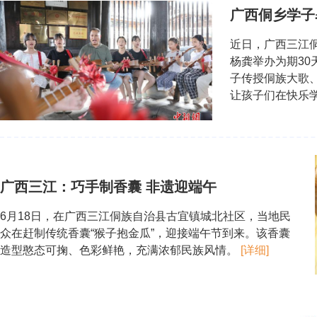
广西侗乡学子
近日，广西三江
杨龚举办为期30
子传授侗族大歌
让孩子们在快乐
广西三江：巧手制香囊 非遗迎端午
6月18日，在广西三江侗族自治县古宜镇城北社区，当地民
众在赶制传统香囊“猴子抱金瓜”，迎接端午节到来。该香囊
造型憨态可掬、色彩鲜艳，充满浓郁民族风情。
[详细]