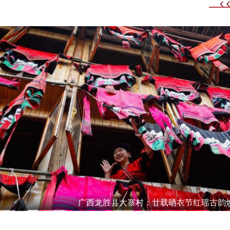
广西龙胜县大寨村：廿载晒衣节红瑶古韵