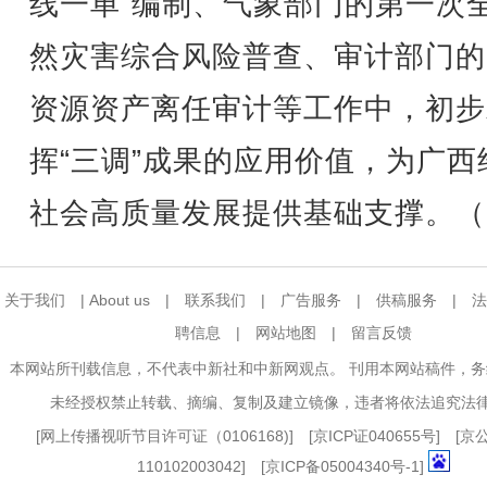
线一单”编制、气象部门的第一次
然灾害综合风险普查、审计部门的
资源资产离任审计等工作中，初步
挥“三调”成果的应用价值，为广西
社会高质量发展提供基础支撑。（
关于我们
|
About us
|
联系我们
|
广告服务
|
供稿服务
|
法
聘信息
|
网站地图
|
留言反馈
本网站所刊载信息，不代表中新社和中新网观点。 刊用本网站稿件，
未经授权禁止转载、摘编、复制及建立镜像，违者将依法追究法
[
网上传播视听节目许可证（0106168)
] [
京ICP证040655号
] [
110102003042] [
京ICP备05004340号-1
]