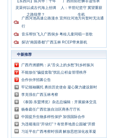
【东西问】陈兴华：千年
广西田阳壮狮非遗传承
灵渠何以成古代海上丝绸
人：半世纪坚守 冀望重获
之路纽带？
生机
广西河池高速公路漫水 宜州往河池方向暂时无法通
行
音乐帮扶飞入广西侗乡 粤桂儿童同唱一首歌
探访“南国香都”广西玉林 RCEP带来新机
中新推荐
广西丹洲腊鸭：从“舌尖上的乡愁”到乡村振兴
的“利器”
不能放任“骗提套取”扰乱公积金管理秩序
合作伙伴招募公告
牢记领袖嘱托 勇担历史使命 凝心聚力建设新时
代中国特色社会主义壮美广西
李克强在广西玉林考察
《泰国-东盟博览》杂志总编辑：开展媒体交流
讲好中国与东盟合作故事
杨春庭任广西壮族自治区商务厅厅长
中国提升生物多样性保护 加强国际合作
为违规项目“开绿灯”？有世界地质公园被“开膛
破肚”
习近平在广西考察时强调 解放思想深化改革凝