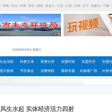
西
|
海南
|
河北
|
河南
|
湖北
|
湖南
|
黑龙江
|
江苏
|
江西
|
吉林
|
辽宁
|
内蒙古
|
宁夏
|
广告
2026年8月8日 星期六
社会法制
科教文体
港澳台侨
东盟时政
东盟经济
东盟
图片新闻
节庆展会
消费维权
重磅专题
外媒看广西
外报
风生水起 实体经济活力四射