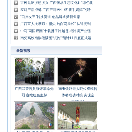
国家越来越强大
古树见证乡愁乡兴 广西传承生态文化让“绿色化
石”焕发生机
应对产后抑郁 广西产科医生成“新手妈妈”的聆
听者
“口岸女王”转换赛道 创品牌逐梦新业态
广西盲人按摩师：指尖上的“马拉松” 从追光到
成为“光”
中马“两国双园”十载携手跨越 形成跨境产业链
南凭高铁南崇段满图“试跑” 预计11月底正式运
营
最新视频
广西武警官兵缅怀革命先
南玉铁路最大吨位双幅转
烈 赓续红色血脉
体桥成功对接 实现空
中“牵手”