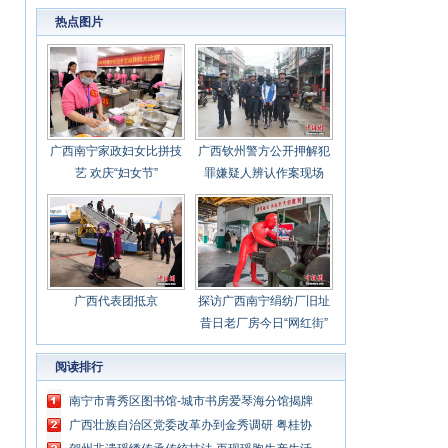
心聚力担当实干 建设新时代中国特色社会主义
热点图片
壮美
广西南宁家政妇女比拼技
广西钦州警方公开押解犯
艺 欢庆“妇女节”
罪嫌疑人辨认作案现场
广西代表团抵京
探访广西南宁绢纺厂旧址
昔日老厂房今日“网红街”
阅读排行
南宁市青秀区图书馆-城市书房爱琴海分馆揭牌
广西壮族自治区党委改革办到金秀调研 粤桂协