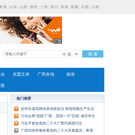
青海
|
山东
|
山西
|
陕西
|
上海
|
四川
|
香港
|
新疆
|
兵团
|
云南
|
广告
搜 索
社会
东盟文体
广西各地
旅游
专版
热门推荐
贺州非遗瑶绣传承传统技法 再现瑶胞生产生活
场景
六旬台商“登陆”广西：觅得一方“宝地” 倾尽毕生
所学
习近平参加党的二十大广西代表团讨论
广西归侨侨眷收看党的二十大开幕盛况：希望