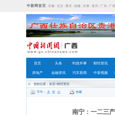
中新网首页
|
安徽
|
北京
|
重庆
|
福建
|
甘肃
|
贵州
|
广东
|
广
浙江
首页
头条
时政外事
财经资讯
房地产
金融资讯
汽车新闻
中新视频
您的位置：
首页
>财经资讯
字号：
大
中
小
收藏
南宁：一二三产