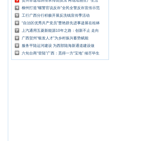
作项目受关注
贺州非遗瑶绣传承传统技法 再现瑶胞生产生活
场景
柳州打造“螺警官说反诈”全民全警反诈宣传示范
区
工行广西分行积极开展反洗钱宣传季活动
“自治区优秀共产党员”曹艳群先进事迹展在桂林
举行
上汽通用五菱新能源10年之路：创新不止 走向
世界
广西贺州“银发人才”为乡村振兴蓄势赋能
服务平陆运河建设 为西部陆海新通道建设做
好“电支撑”
六旬台商“登陆”广西：觅得一方“宝地” 倾尽毕生
所学