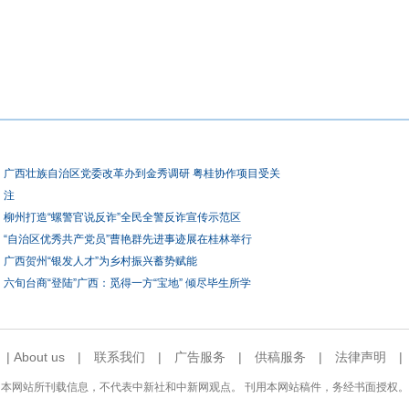
广西壮族自治区党委改革办到金秀调研 粤桂协作项目受关
注
柳州打造“螺警官说反诈”全民全警反诈宣传示范区
“自治区优秀共产党员”曹艳群先进事迹展在桂林举行
广西贺州“银发人才”为乡村振兴蓄势赋能
六旬台商“登陆”广西：觅得一方“宝地” 倾尽毕生所学
|
About us
|
联系我们
|
广告服务
|
供稿服务
|
法律声明
本网站所刊载信息，不代表中新社和中新网观点。 刊用本网站稿件，务经书面授权。