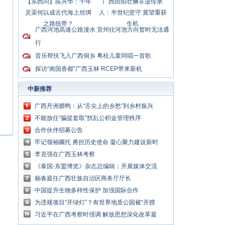
【东西问】陈兴华：千年
广西田阳壮狮非遗传承
灵渠何以成古代海上丝绸
人：半世纪坚守 冀望重获
之路纽带？
生机
广西河池高速公路漫水 宜州往河池方向暂时无法通
行
音乐帮扶飞入广西侗乡 粤桂儿童同唱一首歌
探访“南国香都”广西玉林 RCEP带来新机
中新推荐
广西丹洲腊鸭：从“舌尖上的乡愁”到乡村振兴
的“利器”
不能放任“骗提套取”扰乱公积金管理秩序
合作伙伴招募公告
牢记领袖嘱托 勇担历史使命 凝心聚力建设新时
代中国特色社会主义壮美广西
李克强在广西玉林考察
《泰国-东盟博览》杂志总编辑：开展媒体交流
讲好中国与东盟合作故事
杨春庭任广西壮族自治区商务厅厅长
中国提升生物多样性保护 加强国际合作
为违规项目“开绿灯”？有世界地质公园被“开膛
破肚”
习近平在广西考察时强调 解放思想深化改革凝