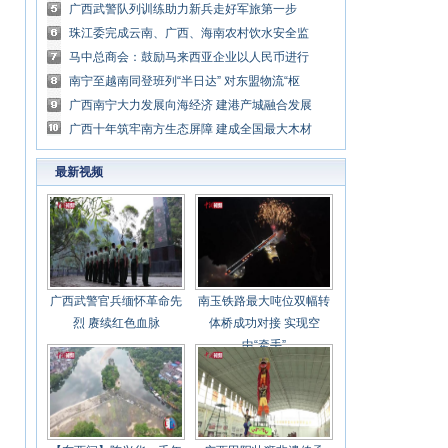
广西武警队列训练助力新兵走好军旅第一步
珠江委完成云南、广西、海南农村饮水安全监
督检查
马中总商会：鼓励马来西亚企业以人民币进行
贸易结算
南宁至越南同登班列“半日达” 对东盟物流“枢
纽”凸显
广西南宁大力发展向海经济 建港产城融合发展
滨海城市
广西十年筑牢南方生态屏障 建成全国最大木材
生产基地
最新视频
广西武警官兵缅怀革命先
南玉铁路最大吨位双幅转
烈 赓续红色血脉
体桥成功对接 实现空
中“牵手”