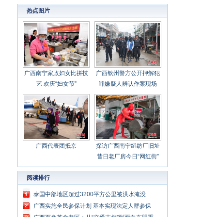
心聚力担当实干 建设新时代中国特色社会主义
热点图片
壮美
广西南宁家政妇女比拼技
广西钦州警方公开押解犯
艺 欢庆“妇女节”
罪嫌疑人辨认作案现场
广西代表团抵京
探访广西南宁绢纺厂旧址
昔日老厂房今日“网红街”
阅读排行
泰国中部地区超过3200平方公里被洪水淹没
广西实施全民参保计划 基本实现法定人群参保