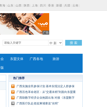
青海
|
山东
|
山西
|
陕西
|
上海
|
四川
|
香港
|
新疆
|
兵团
|
云南
|
广告
搜 索
社会
东盟文体
广西各地
旅游
专版
热门推荐
广西实施全民参保计划 基本实现法定人群参保
全覆盖
广西百色革命老区：从“交通末梢”到面向东盟重
要纽带
广西助数字经济企业抱团出海 对接《东盟数字
总体规划2025》
广西医疗队赴老挝柬埔寨送“光明”