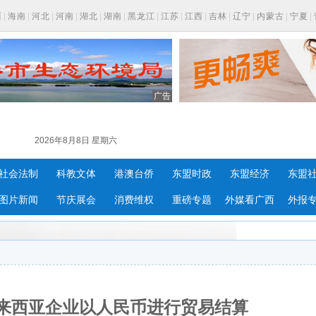
西
|
海南
|
河北
|
河南
|
湖北
|
湖南
|
黑龙江
|
江苏
|
江西
|
吉林
|
辽宁
|
内蒙古
|
宁夏
|
广告
2026年8月8日 星期六
社会法制
科教文体
港澳台侨
东盟时政
东盟经济
东盟
图片新闻
节庆展会
消费维权
重磅专题
外媒看广西
外报
来西亚企业以人民币进行贸易结算