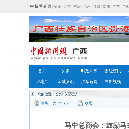
中新网首页
|
安徽
|
北京
|
重庆
|
福建
|
甘肃
|
贵州
|
广东
|
广
浙江
首页
头条
时政外事
财经资讯
房地产
金融资讯
汽车新闻
中新视频
您的位置：
首页
>东盟经济
字号：
大
中
小
收藏
马中总商会：鼓励马