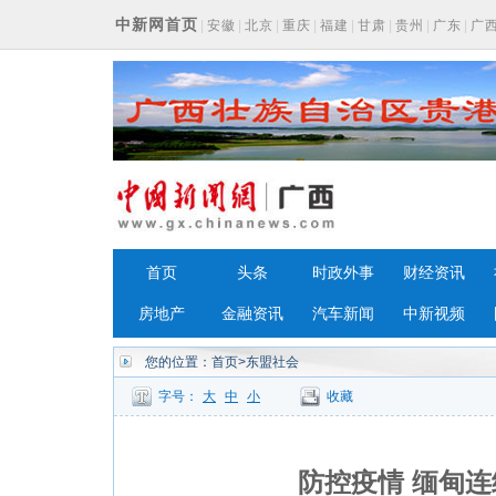
中新网首页
|
安徽
|
北京
|
重庆
|
福建
|
甘肃
|
贵州
|
广东
|
广
浙江
首页
头条
时政外事
财经资讯
房地产
金融资讯
汽车新闻
中新视频
您的位置：
首页
>东盟社会
字号：
大
中
小
收藏
防控疫情 缅甸