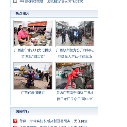
合作
中科院科技扶贫：因地制宜“开药方”精准实
施“拔穷根”
热点图片
广西南宁家政妇女比拼技
广西钦州警方公开押解犯
艺 欢庆“妇女节”
罪嫌疑人辨认作案现场
广西代表团抵京
探访广西南宁绢纺厂旧址
昔日老厂房今日“网红街”
阅读排行
菲媒：菲律宾防长感染新冠将隔离，无任何症