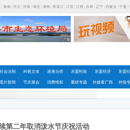
西
|
海南
|
河北
|
河南
|
湖北
|
湖南
|
黑龙江
|
江苏
|
江西
|
吉林
|
辽宁
|
内蒙古
|
宁夏
|
广告
社会法制
科教文体
港澳台侨
东盟时政
东盟经济
东盟
图片新闻
节庆展会
消费维权
重磅专题
外媒看广西
外报
连续第二年取消泼水节庆祝活动