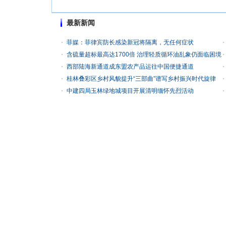
最新新闻
菲媒：菲律宾防长感染新冠将隔离，无任何症状
含硫量超标最高达1700倍 治理轻质循环油乱象仍面临困境
西部陆海新通道成东盟农产品运往中国便捷通道
桂林叠彩区乡村风貌提升“三部曲”谱写乡村振兴时代旋律
中建四局玉林绿地城项目开展清明缅怀先烈活动