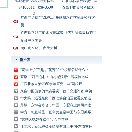
防城港警方查获涉走私蝎
广西在桂林举行庆祝中国
子约1000只、蜈蚣3500
农民丰收节启动仪式
条
广西内燃机车“洗肺工” 用螺蛳粉作交流经验的“桥
梁”
广西铁路职工痴迷收藏30载 上万件铁路周边藏品
见证中国发展
爬山虎长成了“参天大树”
中新推荐
“宠物上学”兴起，“萌宠”在学校都学些什么？
直播|广西田心村：山村老汉牵牛当模特当成
了“网红”
广西壮族自治区60余年巨变：从“两根烟
囱”到“广西制造”走向东盟
来自中国偏乡的代表委员：昔日交通闭塞 今朝
驱车直达家门
中央第二巡视组向广西壮族自治区党委反馈巡
视情况
外媒：东博会搭台，中国—东盟命运共同体建
设添动力
中方：相互尊重、互利共赢是中国与东盟关系
发展的鲜明印记
“武则天她妈在钦州”，徒增笑柄
汪文斌：新冠肺炎疫情没有阻止中国-东盟交往