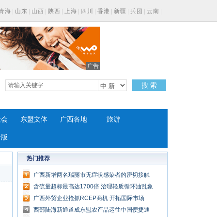
青海
|
山东
|
山西
|
陕西
|
上海
|
四川
|
香港
|
新疆
|
兵团
|
云南
|
广告
搜 索
社会
东盟文体
广西各地
旅游
专版
热门推荐
广西新增两名瑞丽市无症状感染者的密切接触
者
含硫量超标最高达1700倍 治理轻质循环油乱象
仍面临困境
广西外贸企业抢抓RCEP商机 开拓国际市场
西部陆海新通道成东盟农产品运往中国便捷通