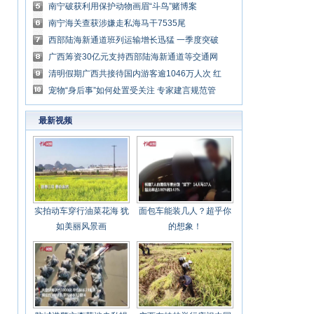
道
南宁破获利用保护动物画眉“斗鸟”赌博案
南宁海关查获涉嫌走私海马干7535尾
西部陆海新通道班列运输增长迅猛 一季度突破
66000标准箱
广西筹资30亿元支持西部陆海新通道等交通网
建设
清明假期广西共接待国内游客逾1046万人次 红
色旅游受追捧
宠物“身后事”如何处置受关注 专家建言规范管
理
最新视频
实拍动车穿行油菜花海 犹
面包车能装几人？超乎你
如美丽风景画
的想象！