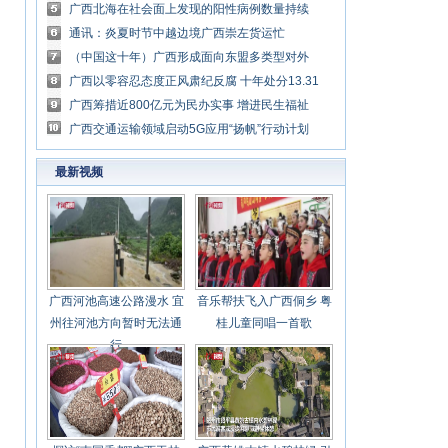
开工
广西北海在社会面上发现的阳性病例数量持续
降低
通讯：炎夏时节中越边境广西崇左货运忙
（中国这十年）广西形成面向东盟多类型对外
开放平台
广西以零容忍态度正风肃纪反腐 十年处分13.31
万人
广西筹措近800亿元为民办实事 增进民生福祉
广西交通运输领域启动5G应用“扬帆”行动计划
最新视频
广西河池高速公路漫水 宜
音乐帮扶飞入广西侗乡 粤
州往河池方向暂时无法通
桂儿童同唱一首歌
行