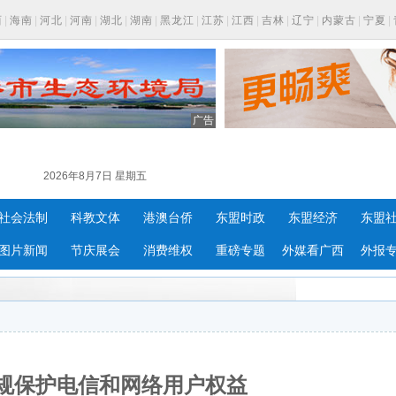
西
|
海南
|
河北
|
河南
|
湖北
|
湖南
|
黑龙江
|
江苏
|
江西
|
吉林
|
辽宁
|
内蒙古
|
宁夏
|
广告
2026年8月7日 星期五
社会法制
科教文体
港澳台侨
东盟时政
东盟经济
东盟
图片新闻
节庆展会
消费维权
重磅专题
外媒看广西
外报
规保护电信和网络用户权益