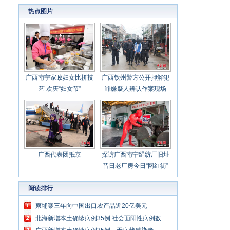
心聚力担当实干 建设新时代中国特色社会主义
热点图片
壮美
广西南宁家政妇女比拼技
广西钦州警方公开押解犯
艺 欢庆“妇女节”
罪嫌疑人辨认作案现场
广西代表团抵京
探访广西南宁绢纺厂旧址
昔日老厂房今日“网红街”
阅读排行
柬埔寨三年向中国出口农产品近20亿美元
北海新增本土确诊病例35例 社会面阳性病例数