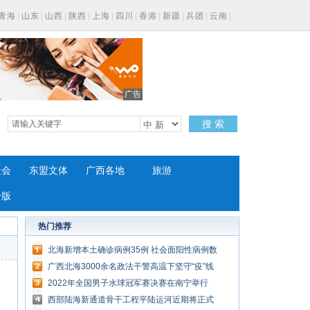
青海
|
山东
|
山西
|
陕西
|
上海
|
四川
|
香港
|
新疆
|
兵团
|
云南
|
广告
搜 索
社会
东盟文体
广西各地
旅游
专版
热门推荐
北海新增本土确诊病例35例 社会面阳性病例数
量持续降低
广西北海3000余名政法干警高温下坚守“疫”线
2022年全国男子水球冠军赛决赛在南宁举行
西部陆海新通道骨干工程平陆运河近期将正式