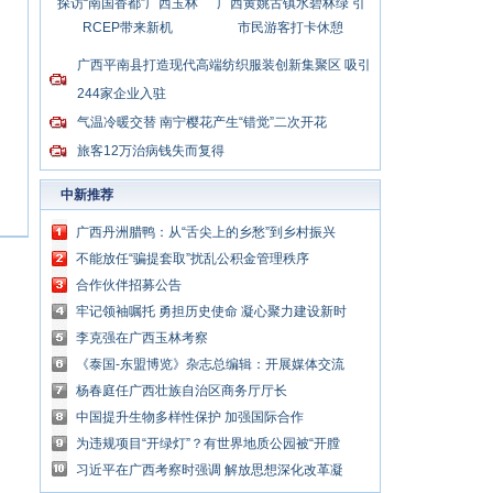
探访“南国香都”广西玉林
广西黄姚古镇水碧林绿 引
RCEP带来新机
市民游客打卡休憩
广西平南县打造现代高端纺织服装创新集聚区 吸引
244家企业入驻
气温冷暖交替 南宁樱花产生“错觉”二次开花
旅客12万治病钱失而复得
中新推荐
广西丹洲腊鸭：从“舌尖上的乡愁”到乡村振兴
的“利器”
不能放任“骗提套取”扰乱公积金管理秩序
合作伙伴招募公告
牢记领袖嘱托 勇担历史使命 凝心聚力建设新时
代中国特色社会主义壮美广西
李克强在广西玉林考察
《泰国-东盟博览》杂志总编辑：开展媒体交流
讲好中国与东盟合作故事
杨春庭任广西壮族自治区商务厅厅长
中国提升生物多样性保护 加强国际合作
为违规项目“开绿灯”？有世界地质公园被“开膛
破肚”
习近平在广西考察时强调 解放思想深化改革凝