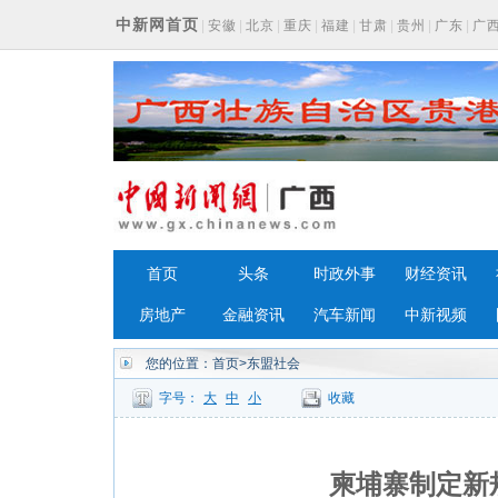
中新网首页
|
安徽
|
北京
|
重庆
|
福建
|
甘肃
|
贵州
|
广东
|
广
浙江
首页
头条
时政外事
财经资讯
房地产
金融资讯
汽车新闻
中新视频
您的位置：
首页
>东盟社会
字号：
大
中
小
收藏
柬埔寨制定新