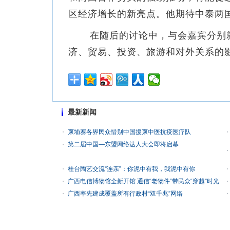
区经济增长的新亮点。他期待中泰两
在随后的讨论中，与会嘉宾分别就
济、贸易、投资、旅游和对外关系的
最新新闻
柬埔寨各界民众惜别中国援柬中医抗疫医疗队
第二届中国—东盟网络达人大会即将启幕
桂台陶艺交流“连亲”：你泥中有我，我泥中有你
广西电信博物馆全新开馆 通信“老物件”带民众“穿越”时光
广西率先建成覆盖所有行政村“双千兆”网络