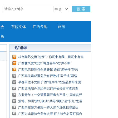
搜 索
社会
东盟文体
广西各地
旅游
专版
热门推荐
桂台陶艺交流“连亲”：你泥中有我，我泥中有你
广西壮民爱“壮欢” 每逢喜事“欢”声不断
广西电信博物馆全新开馆 通信“老物件”带民
众“穿越”时光
广西率先建成覆盖所有行政村“双千兆”网络
早春茶佐小龙虾 广西“桂字号”农业品牌带来夏
之盛宴
广西原法制办党组书记何开长接受审查调查
东盟青年：一朵茉莉花开出大产业 中国减贫经
验值得学习
淄博、柳州“梦幻联动” 共寻“网红”变“长红”之道
广西崇左警方摧毁一特大涉诈洗钱犯罪团伙
广西办非遗特色美食大赛 百县特色名菜打擂台