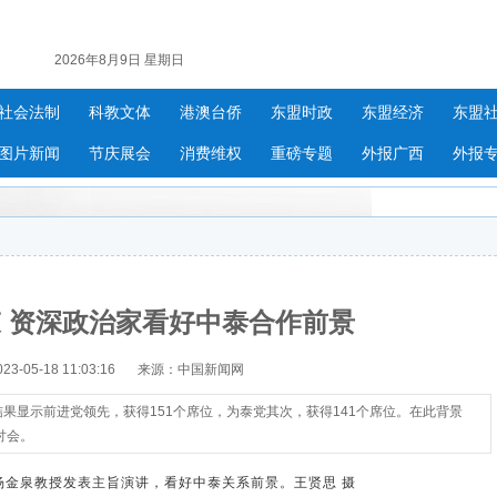
2026年8月9日 星期日
社会法制
科教文体
港澳台侨
东盟时政
东盟经济
东盟
图片新闻
节庆展会
消费维权
重磅专题
外报广西
外报
 资深政治家看好中泰合作前景
-05-18 11:03:16
来源：中国新闻网
结果显示前进党领先，获得151个席位，为泰党其次，获得141个席位。在此背景
讨会。