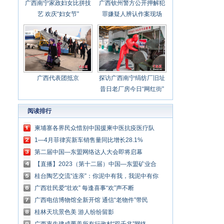
广西南宁家政妇女比拼技
广西钦州警方公开押解犯
艺 欢庆“妇女节”
罪嫌疑人辨认作案现场
广西代表团抵京
探访广西南宁绢纺厂旧址
昔日老厂房今日“网红街”
阅读排行
柬埔寨各界民众惜别中国援柬中医抗疫医疗队
1—4月菲律宾新车销售量同比增长28.1%
第二届中国—东盟网络达人大会即将启幕
【直播】2023（第十二届）中国—东盟矿业合
作论坛暨推介展示会开幕
桂台陶艺交流“连亲”：你泥中有我，我泥中有你
广西壮民爱“壮欢” 每逢喜事“欢”声不断
广西电信博物馆全新开馆 通信“老物件”带民
众“穿越”时光
桂林天坑景色美 游人纷纷留影