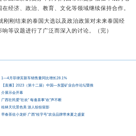
国在经济、政治、教育、文化等领域继续保持合作。
刚刚结束的泰国大选以及政治政策对未来泰国经
影响等议题进行了广泛而深入的讨论。（完）
1—4月菲律宾新车销售量同比增长28.1%
【直播】2023（第十二届）中国—东盟矿业合作论坛暨推
介展示会开幕
广西壮民爱“壮欢” 每逢喜事“欢”声不断
桂林天坑景色美 游人纷纷留影
早春茶佐小龙虾 广西“桂字号”农业品牌带来夏之盛宴