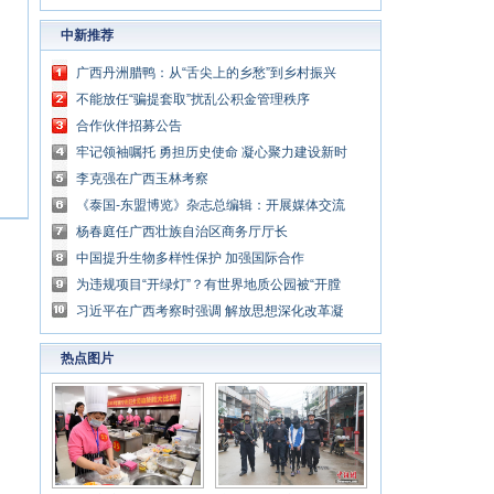
中新推荐
广西丹洲腊鸭：从“舌尖上的乡愁”到乡村振兴
的“利器”
不能放任“骗提套取”扰乱公积金管理秩序
合作伙伴招募公告
牢记领袖嘱托 勇担历史使命 凝心聚力建设新时
代中国特色社会主义壮美广西
李克强在广西玉林考察
《泰国-东盟博览》杂志总编辑：开展媒体交流
讲好中国与东盟合作故事
杨春庭任广西壮族自治区商务厅厅长
中国提升生物多样性保护 加强国际合作
为违规项目“开绿灯”？有世界地质公园被“开膛
破肚”
习近平在广西考察时强调 解放思想深化改革凝
心聚力担当实干 建设新时代中国特色社会主义
热点图片
壮美