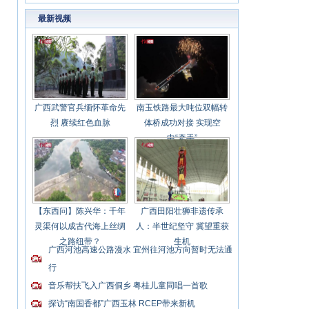
最新视频
广西武警官兵缅怀革命先
南玉铁路最大吨位双幅转
烈 赓续红色血脉
体桥成功对接 实现空
中“牵手”
【东西问】陈兴华：千年
广西田阳壮狮非遗传承
灵渠何以成古代海上丝绸
人：半世纪坚守 冀望重获
之路纽带？
生机
广西河池高速公路漫水 宜州往河池方向暂时无法通
行
音乐帮扶飞入广西侗乡 粤桂儿童同唱一首歌
探访“南国香都”广西玉林 RCEP带来新机