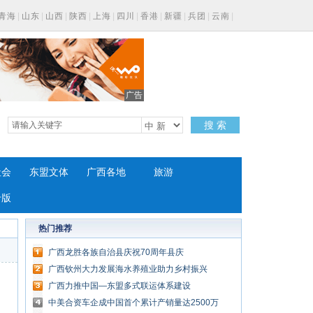
青海
|
山东
|
山西
|
陕西
|
上海
|
四川
|
香港
|
新疆
|
兵团
|
云南
|
广告
搜 索
社会
东盟文体
广西各地
旅游
专版
热门推荐
广西龙胜各族自治县庆祝70周年县庆
广西钦州大力发展海水养殖业助力乡村振兴
广西力推中国—东盟多式联运体系建设
中美合资车企成中国首个累计产销量达2500万