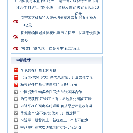
广西深化与东盟中医药产
南宁警方破获特大虚开增
业合作 打造壮瑶医高地
值税发票案 涉案金额近18
亿元
南宁警方破获特大虚开增值税发票案 涉案金额近
18亿元
柳州动物园老虎骨瘦如柴 园方回应：长期患慢性肠
胃炎
“摸龙门”踩气球 广西高考生“花式”减压
中新推荐
李克强在广西玉林考察
《泰国-东盟博览》杂志总编辑：开展媒体交流
讲好中国与东盟合作故事
杨春庭任广西壮族自治区商务厅厅长
中国提升生物多样性保护 加强国际合作
为违规项目“开绿灯”？有世界地质公园被“开膛
破肚”
习近平在广西考察时强调 解放思想深化改革凝
心聚力担当实干 建设新时代中国特色社会主义
手握这个“金不换”的优势，广西这样干
壮美
习近平：脱贫路上、新征程上一个也不能少，
中国共产党说话算数
中越举行第六次边境国防友好交流活动