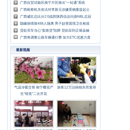
辆的单一车企
广西自贸试验区南宁片区推出“一站通”系统
广西检察机关依法对李新元涉嫌受贿案提起公
诉
广西威壮总比分2:0战胜陕西信达问鼎NBL总冠
军
隐瞒病情致488人隔离 男子妨害国境卫生检疫
获刑
贷款买车当心“套路贷”陷阱 贷款应到正规金融
机构
广西将调整公路车辆通行费 加大ETC优惠力度
最新视频
气温冷暖交替 南宁樱花产
旅客12万治病钱失而复得
生“错觉”二次开花