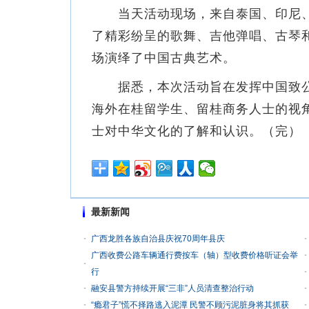
当天活动现场，来自泰国、印尼、
了精彩纷呈的歌舞、吉他弹唱、古琴
场演绎了中国古典艺术。
据悉，本次活动旨在发挥中国致公党
海外在桂留学生、留桂商务人士的视角
士对中华文化的了解和认识。（完）
最新新闻
广西龙胜各族自治县庆祝70周年县庆
广西收费公路车辆通行费按车（轴）型收费价格听证会举
行
融安县警方持续开展“三非”人员清查整治行动
“瘾君子”慌不择路逃入泥潭 民警不顾污泥脏身将其抓获