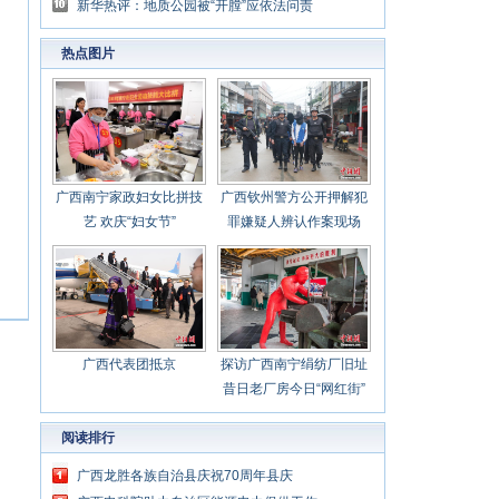
新华热评：地质公园被“开膛”应依法问责
热点图片
广西南宁家政妇女比拼技
广西钦州警方公开押解犯
艺 欢庆“妇女节”
罪嫌疑人辨认作案现场
广西代表团抵京
探访广西南宁绢纺厂旧址
昔日老厂房今日“网红街”
阅读排行
广西龙胜各族自治县庆祝70周年县庆