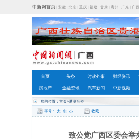
中新网首页
|
安徽
|
北京
|
重庆
|
福建
|
甘肃
|
贵州
|
广东
|
广
浙江
首页
头条
时政外事
财经资讯
房地产
金融资讯
汽车新闻
中新视频
您的位置：
首页
>港澳台侨
字号：
大
中
小
收藏
致公党广西区委会举办