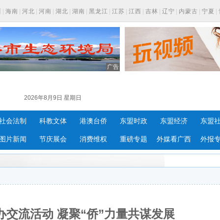
西
|
海南
|
河北
|
河南
|
湖北
|
湖南
|
黑龙江
|
江苏
|
江西
|
吉林
|
辽宁
|
内蒙古
|
宁夏
|
广告
2026年8月9日 星期日
社会法制
科教文体
港澳台侨
东盟时政
东盟经济
东盟
图片新闻
节庆展会
消费维权
重磅专题
外媒看广西
外报
交流活动 凝聚“侨”力量共谋发展