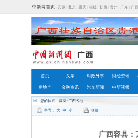
中新网首页
|
安徽
|
北京
|
重庆
|
福建
|
甘肃
|
贵州
|
广东
|
广
浙江
首页
头条
时政外事
财经资讯
房地产
金融资讯
汽车新闻
中新视频
您的位置：
首页
>广西各地
字号：
大
中
小
收藏
广西容县：