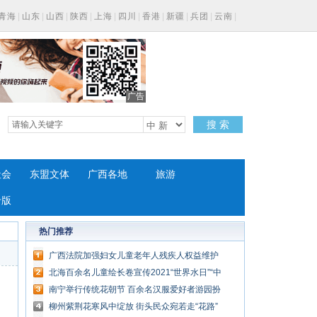
青海
|
山东
|
山西
|
陕西
|
上海
|
四川
|
香港
|
新疆
|
兵团
|
云南
|
广告
搜 索
社会
东盟文体
广西各地
旅游
专版
热门推荐
广西法院加强妇女儿童老年人残疾人权益维护
力度
北海百余名儿童绘长卷宣传2021“世界水日”“中
国水周”
南宁举行传统花朝节 百余名汉服爱好者游园扮
靓
柳州紫荆花寒风中绽放 街头民众宛若走“花路”