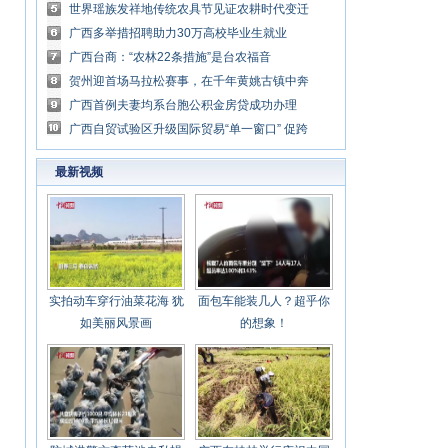
世界瑶族发祥地传统农具节见证农耕时代变迁
广西多举措招聘助力30万高校毕业生就业
广西台商：“农林22条措施”是台农福音
贺州迎首场马拉松赛事，在千年黄姚古镇中奔
跑
广西首例夫妻均系台胞公积金房贷成功办理
广西自贸试验区升级国际贸易“单一窗口” 促跨
境贸易便利化
最新视频
实拍动车穿行油菜花海 犹
面包车能装几人？超乎你
如美丽风景画
的想象！