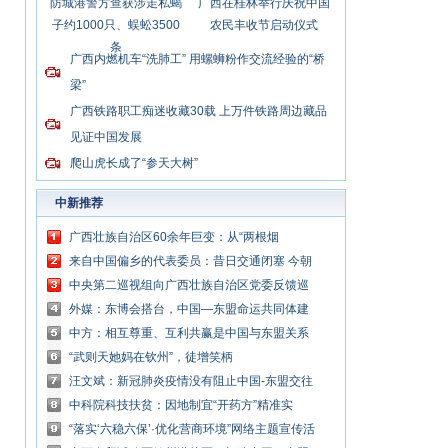
防城港警方查获涉走私蝎
广西在桂林举行庆祝中国
子约1000只、蜈蚣3500
农民丰收节启动仪式
条
广西内燃机车“洗肺工” 用螺蛳粉作交流经验的“桥
梁”
广西铁路职工痴迷收藏30载 上万件铁路周边藏品
见证中国发展
爬山虎长成了“参天大树”
中新推荐
广西壮族自治区60余年巨变：从“两根烟
囱”到“广西制造”走向东盟
来自中国偏乡的代表委员：昔日交通闭塞 今朝
驱车直达家门
中央第二巡视组向广西壮族自治区党委反馈巡
视情况
外媒：东博会搭台，中国—东盟命运共同体建
设添动力
中方：相互尊重、互利共赢是中国与东盟关系
发展的鲜明印记
“武则天她妈在钦州”，徒增笑柄
汪文斌：新冠肺炎疫情没有阻止中国-东盟交往
合作
中科院科技扶贫：因地制宜“开药方”精准实
施“拔穷根”
“落实‘六稳六保’·优化营商环境”网络主题宣传活