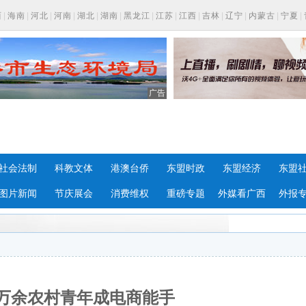
西
|
海南
|
河北
|
河南
|
湖北
|
湖南
|
黑龙江
|
江苏
|
江西
|
吉林
|
辽宁
|
内蒙古
|
宁夏
|
广告
社会法制
科教文体
港澳台侨
东盟时政
东盟经济
东盟
图片新闻
节庆展会
消费维权
重磅专题
外媒看广西
外报
万余农村青年成电商能手