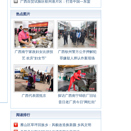
动总结暨座谈研讨会举行
广西自贸试验区钦州港片区：打造中国—东盟
合作示范区
热点图片
广西南宁家政妇女比拼技
广西钦州警方公开押解犯
艺 欢庆“妇女节”
罪嫌疑人辨认作案现场
广西代表团抵京
探访广西南宁绢纺厂旧址
昔日老厂房今日“网红街”
阅读排行
雁山区草坪回族乡：风貌改造换新颜 乡风文明