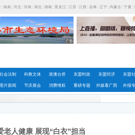
西
|
海南
|
河北
|
河南
|
湖北
|
湖南
|
黑龙江
|
江苏
|
江西
|
吉林
|
辽宁
|
内蒙古
|
宁夏
|
广告
社会法制
科教文体
港澳台侨
东盟时政
东盟经济
东盟
图片新闻
节庆展会
消费维权
重磅专题
外媒看广西
外报
老人健康 展现“白衣”担当