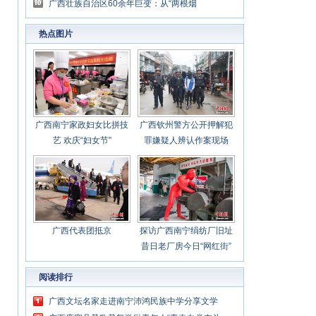
了“网红”
广西壮族自治区60余年巨变：从“两根烟
囱”到“广西制造”走向东盟
热点图片
广西南宁家政妇女比拼技
广西钦州警方公开押解犯
艺 欢庆“妇女节”
罪嫌疑人辨认作案现场
广西代表团抵京
探访广西南宁绢纺厂旧址
昔日老厂房今日“网红街”
阅读排行
广西文坛名家走进南宁沛鸿民族中学分享文学