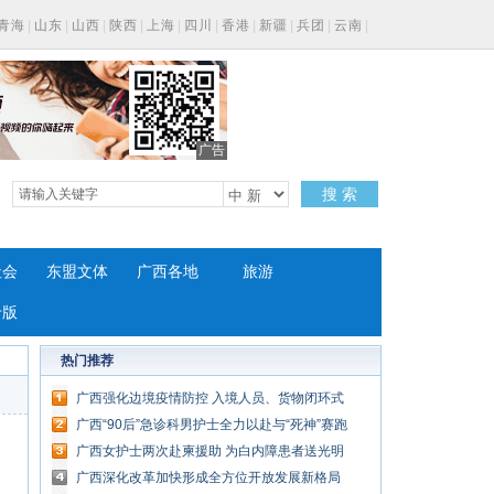
青海
|
山东
|
山西
|
陕西
|
上海
|
四川
|
香港
|
新疆
|
兵团
|
云南
|
广告
搜 索
社会
东盟文体
广西各地
旅游
专版
热门推荐
广西强化边境疫情防控 入境人员、货物闭环式
管理
广西“90后”急诊科男护士全力以赴与“死神”赛跑
广西女护士两次赴柬援助 为白内障患者送光明
广西深化改革加快形成全方位开放发展新格局