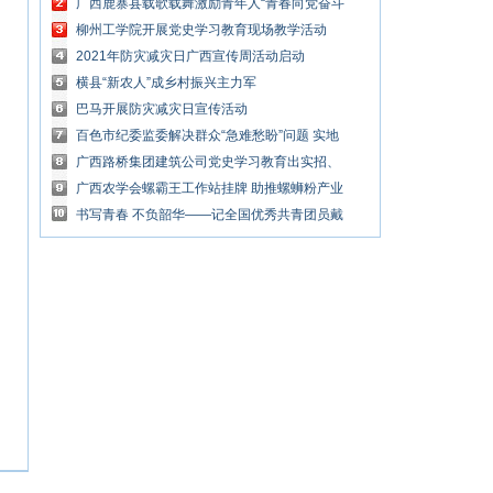
独特魅力
广西鹿寨县载歌载舞激励青年人“青春向党奋斗
强国”
柳州工学院开展党史学习教育现场教学活动
2021年防灾减灾日广西宣传周活动启动
横县“新农人”成乡村振兴主力军
巴马开展防灾减灾日宣传活动
百色市纪委监委解决群众“急难愁盼”问题 实地
督查破解饮水难
广西路桥集团建筑公司党史学习教育出实招、
干实事、有实效
广西农学会螺霸王工作站挂牌 助推螺蛳粉产业
高质量发展
书写青春 不负韶华——记全国优秀共青团员戴
诗宜