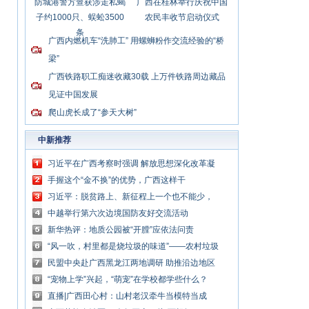
防城港警方查获涉走私蝎
广西在桂林举行庆祝中国
子约1000只、蜈蚣3500
农民丰收节启动仪式
条
广西内燃机车“洗肺工” 用螺蛳粉作交流经验的“桥
梁”
广西铁路职工痴迷收藏30载 上万件铁路周边藏品
见证中国发展
爬山虎长成了“参天大树”
中新推荐
习近平在广西考察时强调 解放思想深化改革凝
心聚力担当实干 建设新时代中国特色社会主义
手握这个“金不换”的优势，广西这样干
壮美
习近平：脱贫路上、新征程上一个也不能少，
中国共产党说话算数
中越举行第六次边境国防友好交流活动
新华热评：地质公园被“开膛”应依法问责
“风一吹，村里都是烧垃圾的味道”——农村垃圾
处理谁来管？
民盟中央赴广西黑龙江两地调研 助推沿边地区
加快布局发展
“宠物上学”兴起，“萌宠”在学校都学些什么？
直播|广西田心村：山村老汉牵牛当模特当成