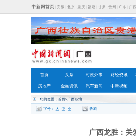
中新网首页
|
安徽
|
北京
|
重庆
|
福建
|
甘肃
|
贵州
|
广东
|
广
浙江
首页
头条
时政外事
财经资讯
房地产
金融资讯
汽车新闻
中新视频
您的位置：
首页
>广西各地
字号：
大
中
小
收藏
广西龙胜：关爱