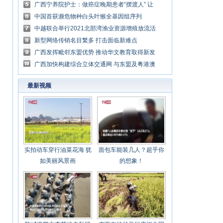
广西宁养院护士：做癌症晚期患者“摆渡人” 让
生死两相安
中国首获濒危物种白头叶猴全基因组序列
中越联合举行2021北部湾渔业资源增殖放流活
动
新型网络传销名目繁多 打击面临新难点
广西发挥毗邻东盟优势 推动华文教育取得新发
展
广西加快构建综合立体交通网 与东盟及粤港澳
大湾区对接提速
最新视频
实拍动车穿行油菜花海 犹
面包车能装几人？超乎你
如美丽风景画
的想象！