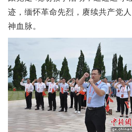
迹，缅怀革命先烈，赓续共产党人
神血脉。