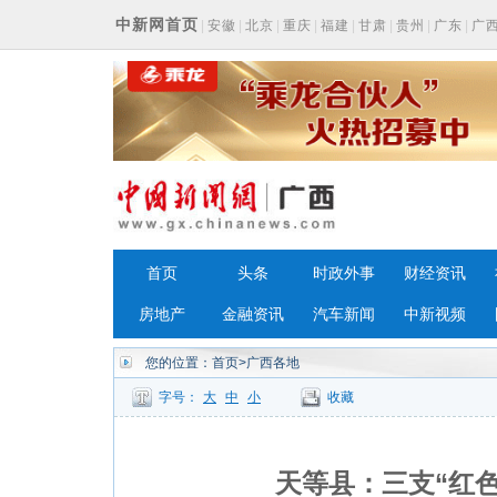
中新网首页
|
安徽
|
北京
|
重庆
|
福建
|
甘肃
|
贵州
|
广东
|
广
浙江
首页
头条
时政外事
财经资讯
房地产
金融资讯
汽车新闻
中新视频
您的位置：
首页
>广西各地
字号：
大
中
小
收藏
天等县：三支“红色