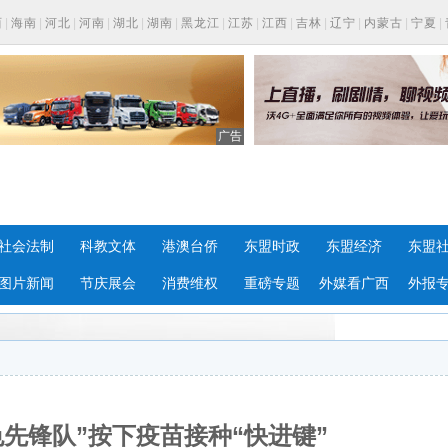
西
|
海南
|
河北
|
河南
|
湖北
|
湖南
|
黑龙江
|
江苏
|
江西
|
吉林
|
辽宁
|
内蒙古
|
宁夏
|
广告
社会法制
科教文体
港澳台侨
东盟时政
东盟经济
东盟
图片新闻
节庆展会
消费维权
重磅专题
外媒看广西
外报
先锋队”按下疫苗接种“快进键”