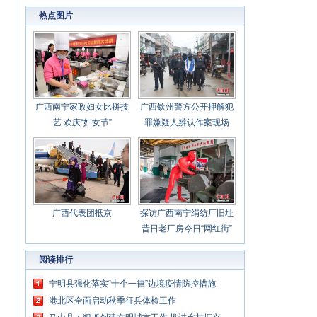
加快布局发展
热点图片
广西南宁家政妇女比拼技
广西钦州警方公开押解犯
艺 欢庆“妇女节”
罪嫌疑人辨认作案现场
广西代表团抵京
探访广西南宁绢纺厂旧址
昔日老厂房今日“网红街”
阅读排行
宁明县强化落实“十个一律”边境疫情防控措施
港北区全面启动秋季征兵体检工作