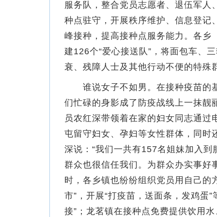
服务队，整合党员志愿者、退伍军人
种点驻守，开展秩序维护、信息登记
峰接种，提高接种点服务能力。各乡
建126个“爱心接送队”，将面包车、
衰、残障人士及其他行动不便的特殊
谁说女子不如男。在接种疫苗的基层
们忙碌的身影成了防疫战线上一抹靓
员农红深带领着在家的妇女同志通过
屯留守妇女、孕妇等女性群体，同时
深说：“我们一共有157名姐妹加入
群众也很信任我们。为群众办实事好
时，各乡镇也纷纷组织党员用自己的
市”，开展“打疫苗，送面条，发鸡蛋
接”；龙茗镇在接种点免费提供饮用水