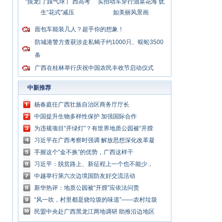
“摸龙门”踩气球 广西高考
实拍动车穿行油菜花海 犹
生“花式”减压
如美丽风景画
面包车能装几人？超乎你的想象！
防城港警方查获涉走私蝎子约1000只、蜈蚣3500
条
广西在桂林举行庆祝中国农民丰收节启动仪式
中新推荐
杨春庭任广西壮族自治区商务厅厅长
中国提升生物多样性保护 加强国际合作
为违规项目“开绿灯”？有世界地质公园被“开膛
破肚”
习近平在广西考察时强调 解放思想深化改革凝
心聚力担当实干 建设新时代中国特色社会主义
手握这个“金不换”的优势，广西这样干
壮美
习近平：脱贫路上、新征程上一个也不能少，
中国共产党说话算数
中越举行第六次边境国防友好交流活动
新华热评：地质公园被“开膛”应依法问责
“风一吹，村里都是烧垃圾的味道”——农村垃圾
处理谁来管？
民盟中央赴广西黑龙江两地调研 助推沿边地区