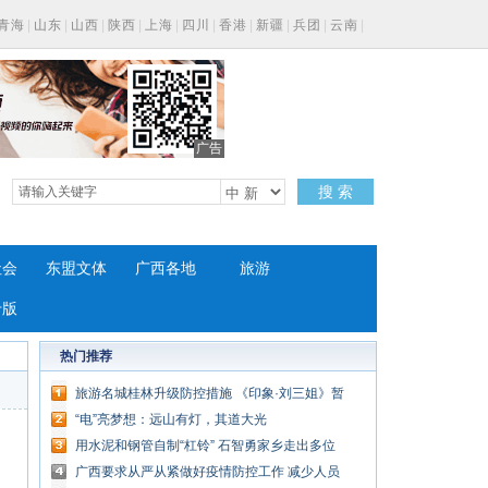
青海
|
山东
|
山西
|
陕西
|
上海
|
四川
|
香港
|
新疆
|
兵团
|
云南
|
广告
搜 索
社会
东盟文体
广西各地
旅游
专版
热门推荐
旅游名城桂林升级防控措施 《印象·刘三姐》暂
停演出
“电”亮梦想：远山有灯，其道大光
用水泥和钢管自制“杠铃” 石智勇家乡走出多位
举重冠军
广西要求从严从紧做好疫情防控工作 减少人员