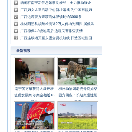
聚集
缅甸驻南宁新任总领事觉梭登：全力推动缅企
业参展东博会
广西妇女儿童活动中心新址落成 为中国东盟妇
女儿童交流提供新平台
广西边境警方查获活体眼镜蛇约3000条
桂林阳朔县核酸检测近2万人份均为阴性 属低风
险地区
广西德保4.8级地震后 边境民警排查灾情
广西连续增开至东盟全货机航线 打造区域性国
际航空枢纽
最新视频
南宁警方破获特大虚开增
柳州动物园老虎骨瘦如柴
值税发票案 涉案金额近18
园方回应：长期患慢性肠
亿元
胃炎