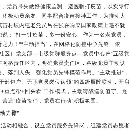
，党员带头做好健康监测，遵医嘱打疫苗，以实际行
，积极动员亲友、同事配合疫苗接种工作，为推动大
镇苗村坡内屯老党员吕在强在响应国家政策上毫不犹
他说：“打一针疫苗，多一份安心。作为一名老党员，
之力！”“主动担当”，在网格化防控中争先锋，依
社区）党支部—屯级党群服务点—党员中心户”五级党
在网格责任区内，明确党员责任区，各级党员主动认
、落到人头，强化党员先锋模范作用。“主动推进”，
干部包户、无职党员岗位认领”的四级雁阵联动，开启
核+重点帮+回头看”工作模式，主动请战巡防值守、逐
营造“疫苗接种，党员在行动”积极氛围。
动力臂”
活动相融合，设立党员服务先锋岗，组建党员志愿者