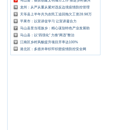
马山县：狠抓创建文明城市工作 推进乡村振兴
提速提质
龙州：从严从重从紧对违反边境疫情防控管理
规定案件进行公开处理
天等县上半年共为农民工追回拖欠工资28.98万
元
平果市：以宣讲促学习 让宣讲凝合力
马山县里当瑶族乡：精心谋划特色产业发展助
推乡村振兴
马山县：以“四强化” 力推“两违”整治
江南区乡村风貌提升项目开率达100%
港北区：多措并举织牢织密疫情防控安全网