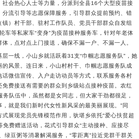
、社会热心人士等力量，分派到全县16个大型疫苗接
、分流引导等志愿保障服务，引导群众提前预约、错
（镇）村干部、驻村工作队员、党员干部群众自发组
三轮车等私家车“变身”为疫苗接种服务车，针对年老体
群体，点对点上门接送，确保不漏一户、不漏一人。
一线，小山乡就活跃着31支“巾帼志愿服务队”，她
丽的风景。连日来，小山村村干、巾帼志愿服务队成
电话微信宣传、入户走访动员等方式，联系服务各村
还免费接送有需要的群众到乡级站点接种疫苗。农红
到服务队伍中，虽然都是女同志，但大家干劲都很足，
事，就是我们新时代女性新风采的最美丽展现。”同
方式展现党员先锋模范作用，驮堪乡依托“爱心扶贫超
”等免费赠送活动，花式引导群众“主动接种、应接尽
、绿豆粥等消暑解渴服务，“零距离”拉近党群干群关