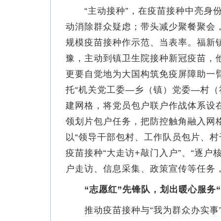
“主动接种”，在疫苗接种中亮身份
动消除群众疑虑；带头减少聚餐聚会
规模疫苗接种作示范、当表率。福新
豫，主动到镇卫生院接种新冠疫苗，
更要自觉地为大国构筑免疫屏障助一臂
托“机关党工委—乡（镇）党委—村（
建网格，将党员包户联户作战体系设
领划片包户任务，把防控触角融入网格
以“领导干部包村、工作队员包片、村
疫苗接种“大走访+敲门入户”、“逐户
户走访、信息采集、政策宣传等任务，
“志愿红”先锋队，划出暖心服务“
推动疫苗接种与“我为群众办实事”