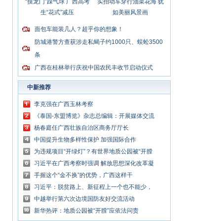
“摸龙门”踩气球 广西高考
实拍动车穿行油菜花海 犹
生“花式”减压
如美丽风景画
面包车能装几人？超乎你的想象！
防城港警方查获涉走私蝎子约1000只、蜈蚣3500
条
广西在桂林举行庆祝中国农民丰收节启动仪式
中新推荐
李克强在广西玉林考察
《泰国-东盟博览》杂志总编辑：开展媒体交流
讲好中国与东盟合作故事
杨春庭任广西壮族自治区商务厅厅长
中国提升生物多样性保护 加强国际合作
为违规项目“开绿灯”？有世界地质公园被“开膛
破肚”
习近平在广西考察时强调 解放思想深化改革凝
心聚力担当实干 建设新时代中国特色社会主义
手握这个“金不换”的优势，广西这样干
壮美
习近平：脱贫路上、新征程上一个也不能少，
中国共产党说话算数
中越举行第六次边境国防友好交流活动
新华热评：地质公园被“开膛”应依法问责