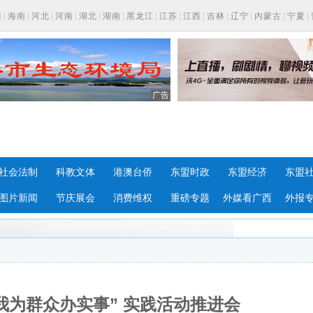
西
|
海南
|
河北
|
河南
|
湖北
|
湖南
|
黑龙江
|
江苏
|
江西
|
吉林
|
辽宁
|
内蒙古
|
宁夏
|
广告
社会法制
科教文体
港澳台侨
东盟时政
东盟经济
东盟
图片新闻
节庆展会
消费维权
重磅专题
外媒看广西
外报
我为群众办实事” 实践活动推进会