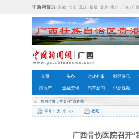
中新网首页
|
安徽
|
北京
|
重庆
|
福建
|
甘肃
|
贵州
|
广东
|
广
浙江
首页
头条
时政外事
财经资讯
房地产
金融资讯
汽车新闻
中新视频
您的位置：
首页
>广西各地
字号：
大
中
小
收藏
广西骨伤医院召开“