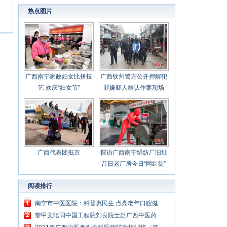
热点图片
广西南宁家政妇女比拼技
广西钦州警方公开押解犯
艺 欢庆“妇女节”
罪嫌疑人辨认作案现场
广西代表团抵京
探访广西南宁绢纺厂旧址
昔日老厂房今日“网红街”
阅读排行
南宁市中医医院：科普惠民生 点亮老年口腔健
康新生活
黎甲文陪同中国工程院刘良院士赴广西中医药