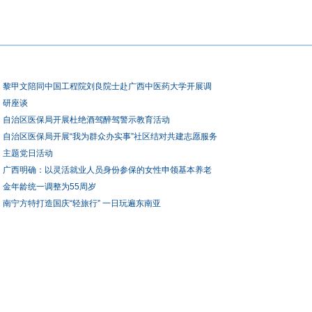
黎甲文陪同中国工程院刘良院士赴广西中医药大学开展调
研座谈
自治区医保局开展杜绝酒驾醉驾警示教育活动
自治区医保局开展“我为群众办实事”社区结对共建志愿服务
主题党日活动
广西明确：以灵活就业人员身份参保的女性申领基本养老
金年龄统一调整为55周岁
南宁方特打造国庆“轻旅行” 一日玩遍东南亚