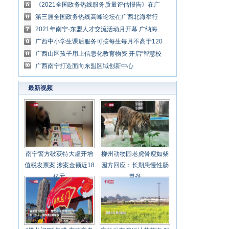
症状感染者1例
《2021全国政务热线服务质量评估报告》在广
西北海发布
第三届全国政务热线高峰论坛在广西北海举行
2021年南宁·东盟人才交流活动月开幕 广纳海
内外英才
广西中小学生课后服务可按每生每月不高于120
元预收
广西山区孩子用上信息化教育物资 开启“智慧校
园”学习模式
广西南宁打造面向东盟区域创新中心
最新视频
南宁警方破获特大虚开增
柳州动物园老虎骨瘦如柴
值税发票案 涉案金额近18
园方回应：长期患慢性肠
亿元
胃炎