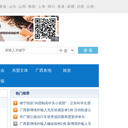
青海
|
山东
|
山西
|
陕西
|
上海
|
四川
|
香港
|
新疆
|
兵团
|
云南
|
广告
搜 索
社会
东盟文体
广西各地
旅游
专版
热门推荐
南宁回应“内宿制高中关小卖部”：正弥补学生需
求空缺
广西新增境外输入无症状感染者1例 活动轨迹公
布
环广西公路自行车世界巡回赛再度暂停举办
广西新增境外输入确诊病例1例 新增境外输入无