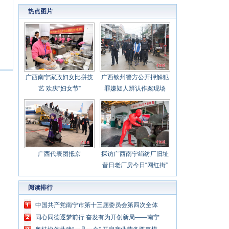
心聚力担当实干 建设新时代中国特色社会主义
热点图片
壮美
广西南宁家政妇女比拼技
广西钦州警方公开押解犯
艺 欢庆“妇女节”
罪嫌疑人辨认作案现场
广西代表团抵京
探访广西南宁绢纺厂旧址
昔日老厂房今日“网红街”
阅读排行
中国共产党南宁市第十三届委员会第四次全体
会议公报
同心同德逐梦前行 奋发有为开创新局——南宁