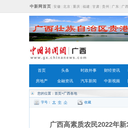
中新网首页
|
安徽
|
北京
|
重庆
|
福建
|
甘肃
|
贵州
|
广东
|
广
浙江
首页
头条
时政外事
财经资讯
房地产
金融资讯
汽车新闻
中新视频
您的位置：
首页
>广西各地
字号：
大
中
小
收藏
广西高素质农民2022年