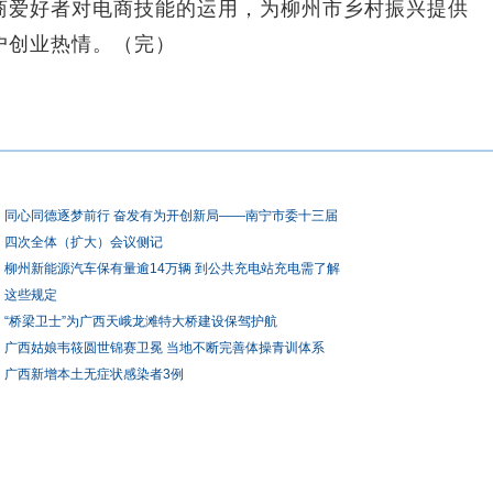
商爱好者对电商技能的运用，为柳州市乡村振兴提供
户创业热情。（完）
同心同德逐梦前行 奋发有为开创新局——南宁市委十三届
四次全体（扩大）会议侧记
柳州新能源汽车保有量逾14万辆 到公共充电站充电需了解
这些规定
“桥梁卫士”为广西天峨龙滩特大桥建设保驾护航
广西姑娘韦筱圆世锦赛卫冕 当地不断完善体操青训体系
广西新增本土无症状感染者3例