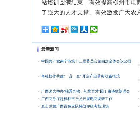
站培训圆满结束，有效提高柳州市电
了强大的人才支撑，有效激发广大农
最新新闻
中国共产党南宁市第十三届委员会第四次全体会议公报
粤桂协作共建“一县一企” 开启产业劳务双赢模式
广西师大举办“独秀九秩，礼赞育才”园丁曲诗歌朗诵会
广西商务厅赴桂林平乐县开展电商调研工作
直击武警广西百色支队特战评级考核现场