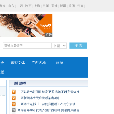
青海
|
山东
|
山西
|
陕西
|
上海
|
四川
|
香港
|
新疆
|
兵团
|
云南
|
广告
搜 索
社会
东盟文体
广西各地
旅游
专版
热门推荐
广西姑娘韦筱圆世锦赛卫冕 当地不断完善体操
青训体系
广西新增本土无症状感染者3例
广西本土电影《三叔的风雨桥》在南宁启动
两岸青年学者代表齐聚广西桂林 共话两岸融合