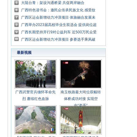
大陆台青：架设沟通桥梁 共促两岸融合
广西特色读书会：邀民众传承民族文化 感受纹
样之美
广西区运会新增动力冲浪项目 体旅融合发展未
来可期
广西举办2023届高校毕业生双选会 提供岗位超
1.2万个
广西长期坚持开行9对公益列车 近500万民众受
益
广西区运会新增动力冲浪项目 参赛选手乘风破
浪
最新视频
广西武警官兵缅怀革命先
南玉铁路最大吨位双幅转
烈 赓续红色血脉
体桥成功对接 实现空
中“牵手”