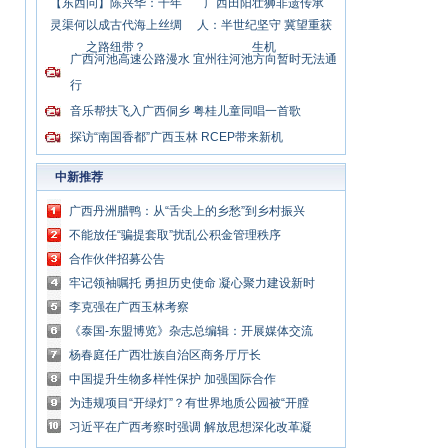
【东西问】陈兴华：千年
广西田阳壮狮非遗传承
灵渠何以成古代海上丝绸
人：半世纪坚守 冀望重获
之路纽带？
生机
广西河池高速公路漫水 宜州往河池方向暂时无法通
行
音乐帮扶飞入广西侗乡 粤桂儿童同唱一首歌
探访“南国香都”广西玉林 RCEP带来新机
中新推荐
广西丹洲腊鸭：从“舌尖上的乡愁”到乡村振兴
的“利器”
不能放任“骗提套取”扰乱公积金管理秩序
合作伙伴招募公告
牢记领袖嘱托 勇担历史使命 凝心聚力建设新时
代中国特色社会主义壮美广西
李克强在广西玉林考察
《泰国-东盟博览》杂志总编辑：开展媒体交流
讲好中国与东盟合作故事
杨春庭任广西壮族自治区商务厅厅长
中国提升生物多样性保护 加强国际合作
为违规项目“开绿灯”？有世界地质公园被“开膛
破肚”
习近平在广西考察时强调 解放思想深化改革凝