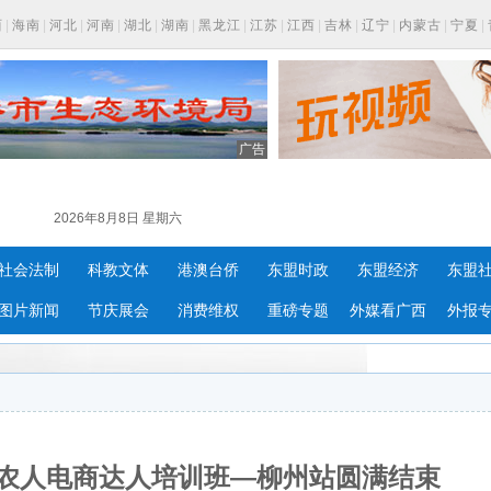
西
|
海南
|
河北
|
河南
|
湖北
|
湖南
|
黑龙江
|
江苏
|
江西
|
吉林
|
辽宁
|
内蒙古
|
宁夏
|
广告
2026年8月8日 星期六
社会法制
科教文体
港澳台侨
东盟时政
东盟经济
东盟
图片新闻
节庆展会
消费维权
重磅专题
外媒看广西
外报
新农人电商达人培训班—柳州站圆满结束