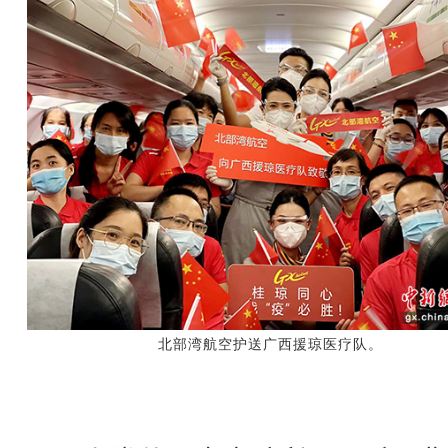
北部湾航空护送广西援琼医疗队。