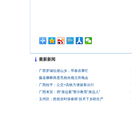
最新新闻
广西罗城仫佬山乡：早春农事忙
藤县狮舞再度亮相央视元宵晚会
广西桂平：公交+高铁方便旅客出行
广西来宾：用“身边案”警示教育“身边人”
玉州区：抢抓农时保春耕 技术下乡助生产