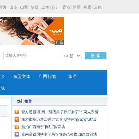
青海
|
山东
|
山西
|
陕西
|
上海
|
四川
|
香港
|
新疆
|
兵团
|
云南
|
广告
搜 索
社会
东盟文体
广西各地
旅游
专版
热门推荐
警方通报“柳州一醉酒男子摔打女子”：两人系情
侣关系
旅游市场迅速回暖 广西侗乡特色“百家宴”成“爆
款”
航拍广西南宁“网红”体育场
贵南高铁国铁南宁局管段静态验收 加速西部地