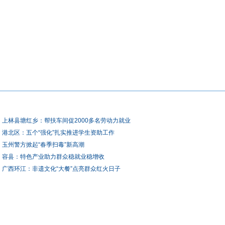
上林县塘红乡：帮扶车间促2000多名劳动力就业
港北区：五个“强化”扎实推进学生资助工作
玉州警方掀起“春季扫毒”新高潮
容县：特色产业助力群众稳就业稳增收
广西环江：非遗文化“大餐”点亮群众红火日子