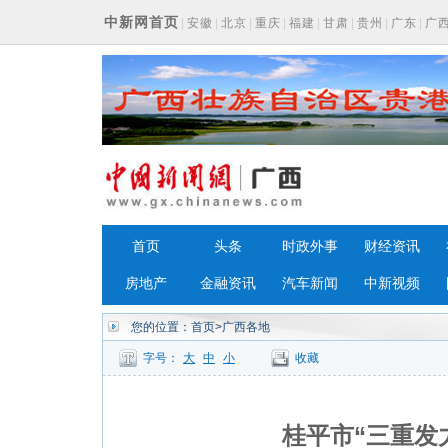
中新网首页
|
安徽
|
北京
|
重庆
|
福建
|
甘肃
|
贵州
|
广东
|
广
浙江
首页
头条
时政外事
财经资讯
房地产
金融资讯
汽车新闻
中新视频
您的位置：
首页
>广西各地
字号：
大
中
小
收藏
桂平市“三重发