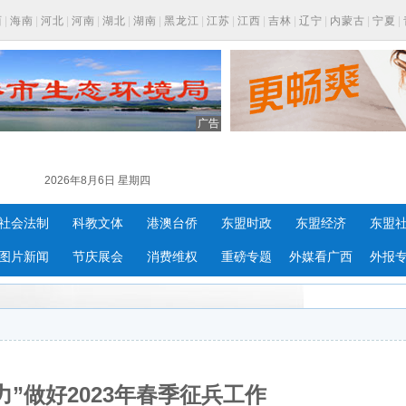
西
|
海南
|
河北
|
河南
|
湖北
|
湖南
|
黑龙江
|
江苏
|
江西
|
吉林
|
辽宁
|
内蒙古
|
宁夏
|
广告
2026年8月6日 星期四
社会法制
科教文体
港澳台侨
东盟时政
东盟经济
东盟
图片新闻
节庆展会
消费维权
重磅专题
外媒看广西
外报
力”做好2023年春季征兵工作