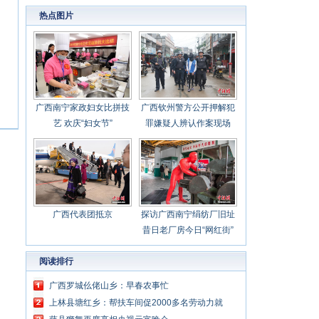
心聚力担当实干 建设新时代中国特色社会主义
热点图片
壮美
广西南宁家政妇女比拼技
广西钦州警方公开押解犯
艺 欢庆“妇女节”
罪嫌疑人辨认作案现场
广西代表团抵京
探访广西南宁绢纺厂旧址
昔日老厂房今日“网红街”
阅读排行
广西罗城仫佬山乡：早春农事忙
上林县塘红乡：帮扶车间促2000多名劳动力就