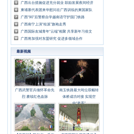
区与东盟对接
广西出台措施促进充分就业 鼓励发展夜间经济
等特色经营
柬埔寨代表团来华慰问在广西训练的柬国家队
运动员
广西“90”后警察自学越南语守护国门铁路
广西南宁上演“桂派”旗袍走秀
广西国际友城青年“云端”相聚 共享新年习俗文
化盛宴
广西将加强对东盟研究 促进多领域合作
最新视频
广西武警官兵缅怀革命先
南玉铁路最大吨位双幅转
烈 赓续红色血脉
体桥成功对接 实现空
中“牵手”