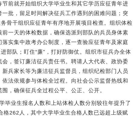
春节前就开始组织大学毕业生和其它学历应征青年进
考一批，留足时间解决征兵工作遇到的困难问题；突
业务骨干组织应征青年有序地开展项目检查。组织体检
核前一天的体检数据，确保选派到部队的兵员身体素
门落实集中政考办公制度，逐一查验应征青年及家庭
送进部队；盯住“廉”，打好防御仗。组织市征兵办全体
流会，签订廉洁征兵责任书。聘请人大代表、政协委
、新兵家长等为廉洁征兵监督员，组织纪检部门人员
，依法依规参与体检全过程。向社会公示监督热线和
范围，确保征兵全过程公平、公正、公开。
大学毕业生报名人数和上站体检人数分别较往年提升了
6人，合格262人，其中大学毕业生合格人数已远超上级赋