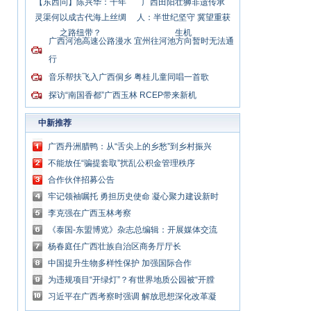
【东西问】陈兴华：千年
广西田阳壮狮非遗传承
灵渠何以成古代海上丝绸
人：半世纪坚守 冀望重获
之路纽带？
生机
广西河池高速公路漫水 宜州往河池方向暂时无法通
行
音乐帮扶飞入广西侗乡 粤桂儿童同唱一首歌
探访“南国香都”广西玉林 RCEP带来新机
中新推荐
广西丹洲腊鸭：从“舌尖上的乡愁”到乡村振兴
的“利器”
不能放任“骗提套取”扰乱公积金管理秩序
合作伙伴招募公告
牢记领袖嘱托 勇担历史使命 凝心聚力建设新时
代中国特色社会主义壮美广西
李克强在广西玉林考察
《泰国-东盟博览》杂志总编辑：开展媒体交流
讲好中国与东盟合作故事
杨春庭任广西壮族自治区商务厅厅长
中国提升生物多样性保护 加强国际合作
为违规项目“开绿灯”？有世界地质公园被“开膛
破肚”
习近平在广西考察时强调 解放思想深化改革凝