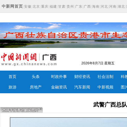
中新网首页
|
安徽
|
北京
|
重庆
|
福建
|
甘肃
|
贵州
|
广东
|
广西
|
海南
|
河北
|
河南
|
湖北
|
2026年8月7日 星期五
首页
头条
时政外事
财经资讯
社会法制
科
旅游
房地产
金融资讯
汽车新闻
中新视频
图
武警广西总