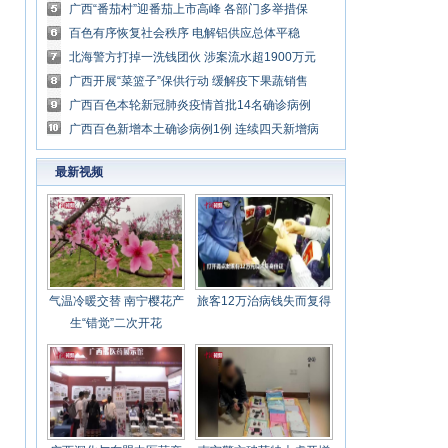
赴粤
广西“番茄村”迎番茄上市高峰 各部门多举措保
畅销
百色有序恢复社会秩序 电解铝供应总体平稳
北海警方打掉一洗钱团伙 涉案流水超1900万元
广西开展“菜篮子”保供行动 缓解疫下果蔬销售
不畅
广西百色本轮新冠肺炎疫情首批14名确诊病例
治愈出院
广西百色新增本土确诊病例1例 连续四天新增病
例保持个位数
最新视频
气温冷暖交替 南宁樱花产
旅客12万治病钱失而复得
生“错觉”二次开花