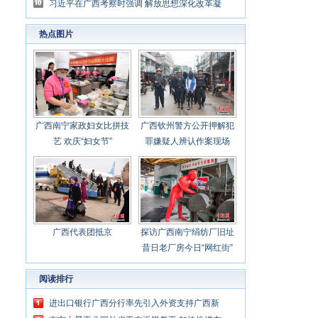
破肚”
习近平在广西考察时强调 解放思想深化改革凝
心聚力担当实干 建设新时代中国特色社会主义
热点图片
壮美
广西南宁家政妇女比拼技
广西钦州警方公开押解犯
艺 欢庆“妇女节”
罪嫌疑人辨认作案现场
广西代表团抵京
探访广西南宁绢纺厂旧址
昔日老厂房今日“网红街”
阅读排行
进出口银行广西分行率先引入外资支持广西新