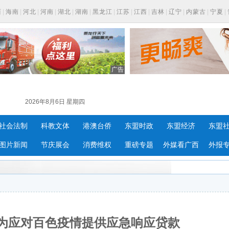
西
|
海南
|
河北
|
河南
|
湖北
|
湖南
|
黑龙江
|
江苏
|
江西
|
吉林
|
辽宁
|
内蒙古
|
宁夏
|
广告
2026年8月6日 星期四
社会法制
科教文体
港澳台侨
东盟时政
东盟经济
东盟
图片新闻
节庆展会
消费维权
重磅专题
外媒看广西
外报
为应对百色疫情提供应急响应贷款