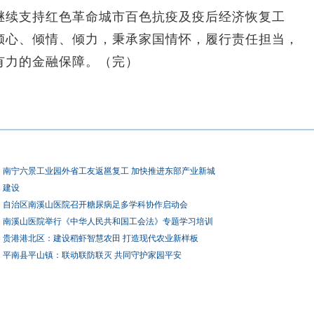
续支持红色革命城市百色抗疫及疫后经济恢复工
倾心、倾情、倾力，秉承家国情怀，履行责任担当，
有力的金融保障。（完）
南宁六景工业园外省工友返邕复工 加快推进东部产业新城
建设
自治区南溪山医院召开糖尿病足多学科协作启动会
南溪山医院举行《中华人民共和国工会法》专题学习培训
贵港港北区：建设稻虾智慧农田 打造现代农业新样板
平南县平山镇：联动联防联灭 共同守护家园平安