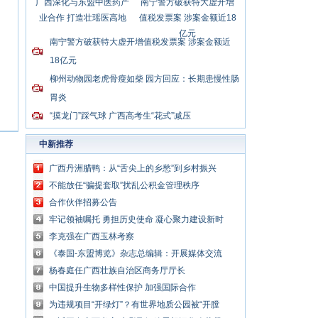
广西深化与东盟中医药产
南宁警方破获特大虚开增
业合作 打造壮瑶医高地
值税发票案 涉案金额近18
亿元
南宁警方破获特大虚开增值税发票案 涉案金额近
18亿元
柳州动物园老虎骨瘦如柴 园方回应：长期患慢性肠
胃炎
“摸龙门”踩气球 广西高考生“花式”减压
中新推荐
广西丹洲腊鸭：从“舌尖上的乡愁”到乡村振兴
的“利器”
不能放任“骗提套取”扰乱公积金管理秩序
合作伙伴招募公告
牢记领袖嘱托 勇担历史使命 凝心聚力建设新时
代中国特色社会主义壮美广西
李克强在广西玉林考察
《泰国-东盟博览》杂志总编辑：开展媒体交流
讲好中国与东盟合作故事
杨春庭任广西壮族自治区商务厅厅长
中国提升生物多样性保护 加强国际合作
为违规项目“开绿灯”？有世界地质公园被“开膛