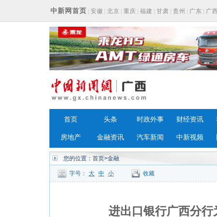
中新网首页
|
安徽
|
北京
|
重庆
|
福建
|
甘肃
|
贵州
|
广东
|
广
浙江
首页
头条
时政外事
财经资讯
房地产
金融资讯
汽车新闻
中新视频
您的位置：
首页
>金融
字号：
大
中
小
收藏
进出口银行广西分行