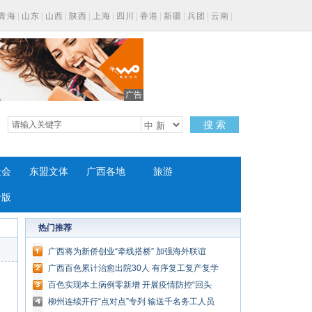
青海
|
山东
|
山西
|
陕西
|
上海
|
四川
|
香港
|
新疆
|
兵团
|
云南
|
广告
搜 索
社会
东盟文体
广西各地
旅游
专版
热门推荐
广西将为新侨创业“牵线搭桥” 加强海外联谊
广西百色累计治愈出院30人 有序复工复产复学
百色实现本土病例零新增 开展疫情防控“回头
看”行动
柳州连续开行“点对点”专列 输送千名务工人员