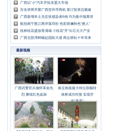
门
广西以“小”汽车开拓东盟大市场
百名侨商齐聚广西贺州寻商机 签订投资总额逾
13亿元
广西新增本土无症状感染者6例 均为集中隔离管
控人员
航拍南宁邕江两岸落羽杉 色彩斑斓秋色“撩人”
桂林桂花盛放香满城 小桂花“开”出亿元大产业
广西北部湾畔崛起国际大港 商企耕耘十年等来
春暖花开时
最新视频
广西武警官兵缅怀革命先
南玉铁路最大吨位双幅转
烈 赓续红色血脉
体桥成功对接 实现空
中“牵手”