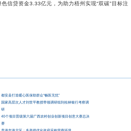
绿色信贷资金3.33亿元，为助力梧州实现“双碳”目标注
都安县打造暖心医保助群众“畅医无忧”
国家高层次人才刘世平教授带领调研组到桂林银行考察调
研
40个项目晋级第六届广西农村创业创新项目创意大赛总决
赛
贵港市港北区：多举措优化政府采购营商环境