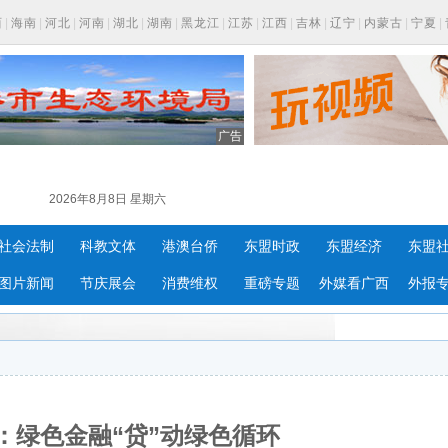
西
|
海南
|
河北
|
河南
|
湖北
|
湖南
|
黑龙江
|
江苏
|
江西
|
吉林
|
辽宁
|
内蒙古
|
宁夏
|
广告
2026年8月8日 星期六
社会法制
科教文体
港澳台侨
东盟时政
东盟经济
东盟
图片新闻
节庆展会
消费维权
重磅专题
外媒看广西
外报
：绿色金融“贷”动绿色循环