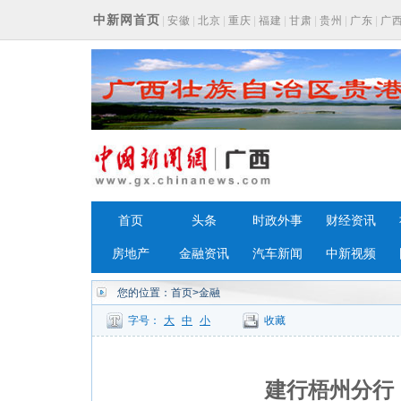
中新网首页
|
安徽
|
北京
|
重庆
|
福建
|
甘肃
|
贵州
|
广东
|
广
浙江
首页
头条
时政外事
财经资讯
房地产
金融资讯
汽车新闻
中新视频
您的位置：
首页
>金融
字号：
大
中
小
收藏
建行梧州分行