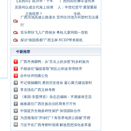
【东西问】陈兴华：千年
广西田阳壮狮非遗传承
灵渠何以成古代海上丝绸
人：半世纪坚守 冀望重获
之路纽带？
生机
广西河池高速公路漫水 宜州往河池方向暂时无法通
行
音乐帮扶飞入广西侗乡 粤桂儿童同唱一首歌
探访“南国香都”广西玉林 RCEP带来新机
中新推荐
广西丹洲腊鸭：从“舌尖上的乡愁”到乡村振兴
的“利器”
不能放任“骗提套取”扰乱公积金管理秩序
合作伙伴招募公告
牢记领袖嘱托 勇担历史使命 凝心聚力建设新时
代中国特色社会主义壮美广西
李克强在广西玉林考察
《泰国-东盟博览》杂志总编辑：开展媒体交流
讲好中国与东盟合作故事
杨春庭任广西壮族自治区商务厅厅长
中国提升生物多样性保护 加强国际合作
为违规项目“开绿灯”？有世界地质公园被“开膛
破肚”
习近平在广西考察时强调 解放思想深化改革凝