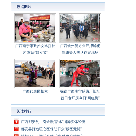
心聚力担当实干 建设新时代中国特色社会主义
热点图片
壮美
广西南宁家政妇女比拼技
广西钦州警方公开押解犯
艺 欢庆“妇女节”
罪嫌疑人辨认作案现场
广西代表团抵京
探访广西南宁绢纺厂旧址
昔日老厂房今日“网红街”
阅读排行
广西都安县：引金融“活水”润泽实体经济
都安县打造暖心医保助群众“畅医无忧”