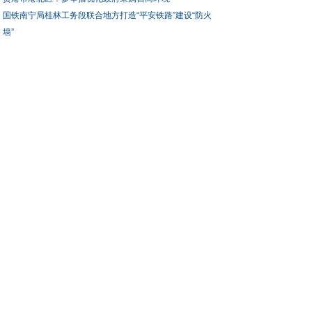
国铁南宁局桂林工务段联合地方打造“平安铁路”建设“防火
墙”