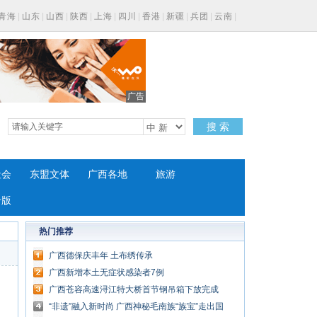
青海
|
山东
|
山西
|
陕西
|
上海
|
四川
|
香港
|
新疆
|
兵团
|
云南
|
广告
搜 索
社会
东盟文体
广西各地
旅游
专版
热门推荐
广西德保庆丰年 土布绣传承
广西新增本土无症状感染者7例
广西苍容高速浔江特大桥首节钢吊箱下放完成
“非遗”融入新时尚 广西神秘毛南族“族宝”走出国