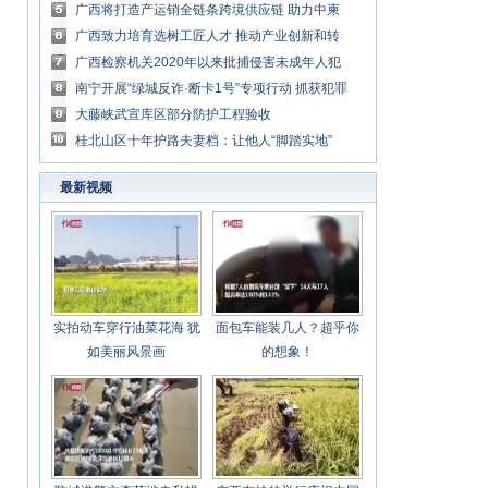
广西将打造产运销全链条跨境供应链 助力中柬
农业合作深化
广西致力培育选树工匠人才 推动产业创新和转
型发展
广西检察机关2020年以来批捕侵害未成年人犯
罪3437人
南宁开展“绿城反诈·断卡1号”专项行动 抓获犯罪
嫌疑人226人
大藤峡武宣库区部分防护工程验收
桂北山区十年护路夫妻档：让他人“脚踏实地”
最新视频
实拍动车穿行油菜花海 犹
面包车能装几人？超乎你
如美丽风景画
的想象！