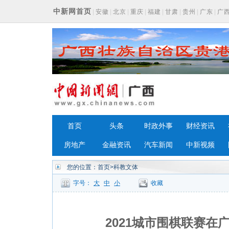
中新网首页
|
安徽
|
北京
|
重庆
|
福建
|
甘肃
|
贵州
|
广东
|
广
浙江
首页
头条
时政外事
财经资讯
房地产
金融资讯
汽车新闻
中新视频
您的位置：
首页
>科教文体
字号：
大
中
小
收藏
2021城市围棋联赛在