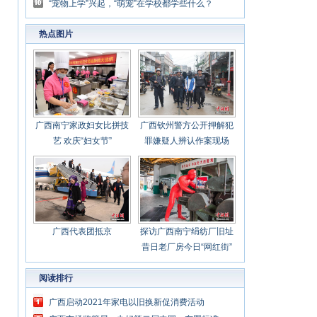
加快布局发展
“宠物上学”兴起，“萌宠”在学校都学些什么？
热点图片
广西南宁家政妇女比拼技
广西钦州警方公开押解犯
艺 欢庆“妇女节”
罪嫌疑人辨认作案现场
广西代表团抵京
探访广西南宁绢纺厂旧址
昔日老厂房今日“网红街”
阅读排行
广西启动2021年家电以旧换新促消费活动