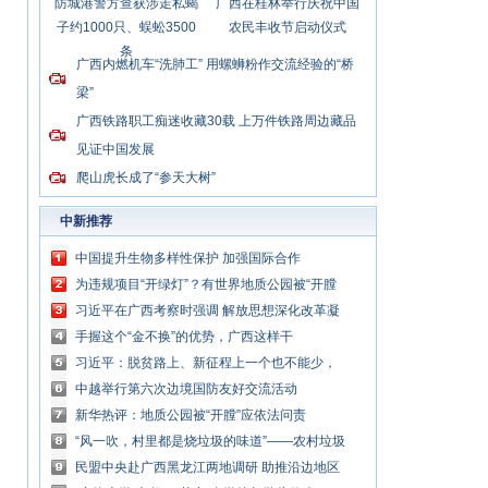
防城港警方查获涉走私蝎
广西在桂林举行庆祝中国
子约1000只、蜈蚣3500
农民丰收节启动仪式
条
广西内燃机车“洗肺工” 用螺蛳粉作交流经验的“桥
梁”
广西铁路职工痴迷收藏30载 上万件铁路周边藏品
见证中国发展
爬山虎长成了“参天大树”
中新推荐
中国提升生物多样性保护 加强国际合作
为违规项目“开绿灯”？有世界地质公园被“开膛
破肚”
习近平在广西考察时强调 解放思想深化改革凝
心聚力担当实干 建设新时代中国特色社会主义
手握这个“金不换”的优势，广西这样干
壮美
习近平：脱贫路上、新征程上一个也不能少，
中国共产党说话算数
中越举行第六次边境国防友好交流活动
新华热评：地质公园被“开膛”应依法问责
“风一吹，村里都是烧垃圾的味道”——农村垃圾
处理谁来管？
民盟中央赴广西黑龙江两地调研 助推沿边地区