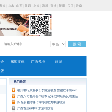
青海
|
山东
|
山西
|
陕西
|
上海
|
四川
|
香港
|
新疆
|
兵团
|
云南
|
广告
搜 索
社会
东盟文体
广西各地
旅游
专版
热门推荐
柳州银行原董事长李耀清被查 曾被砍牵出420
亿骗贷案
广西八旬老兵创作绘本 记录战时经历反映生活
变迁
四百余名跨境代驾司机助力中越物流
广西首座碳中和加油站投营