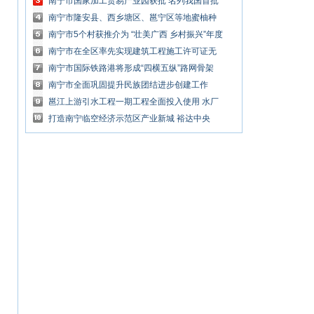
南宁市国家加工贸易产业园获批 名列我国首批
13家产业园名单
南宁市隆安县、西乡塘区、邕宁区等地蜜柚种
植基地迎来丰收
南宁市5个村获推介为 “壮美广西 乡村振兴”年度
特色案例
南宁市在全区率先实现建筑工程施工许可证无
纸化全程网上审批
南宁市国际铁路港将形成“四横五纵”路网骨架
支持铁路港区域开发建设
南宁市全面巩固提升民族团结进步创建工作
邕江上游引水工程一期工程全面投入使用 水厂
取水口上移 市民饮用水提质
打造南宁临空经济示范区产业新城 裕达中央
城“巨无霸”产城融合示范区来了