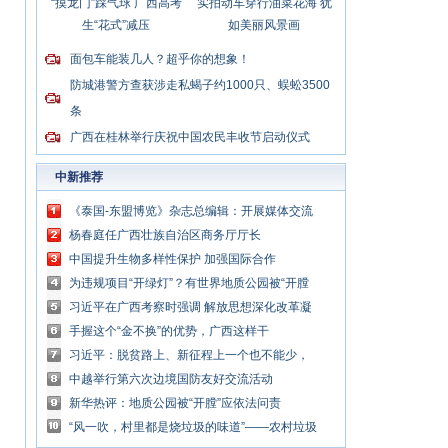
“摸龙门”踩气球 广西高考
实拍动车穿行油菜花海 犹
生“花式”减压
如美丽风景画
面包车能装几人？超乎你的想象！
防城港警方查获涉走私蝎子约1000只、蜈蚣3500
条
广西在桂林举行庆祝中国农民丰收节启动仪式
中新推荐
《泰国-东盟博览》杂志总编辑：开展媒体交流
讲好中国与东盟合作故事
杨春庭任广西壮族自治区商务厅厅长
中国提升生物多样性保护 加强国际合作
为违规项目“开绿灯”？有世界地质公园被“开膛
破肚”
习近平在广西考察时强调 解放思想深化改革凝
心聚力担当实干 建设新时代中国特色社会主义
手握这个“金不换”的优势，广西这样干
壮美
习近平：脱贫路上、新征程上一个也不能少，
中国共产党说话算数
中越举行第六次边境国防友好交流活动
新华热评：地质公园被“开膛”应依法问责
“风一吹，村里都是烧垃圾的味道”——农村垃圾