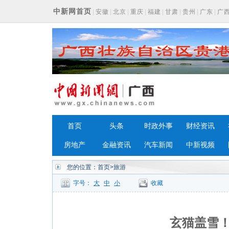
中新网首页
|
安徽
|
北京
|
重庆
|
福建
|
甘肃
|
贵州
|
广东
|
广
浙江
首页
头条
时政外事
财经资讯
房地产
金融资讯
汽车新闻
中新视频
您的位置：
首页
>旅游
字号：
大
中
小
收藏
玄猫盖雪