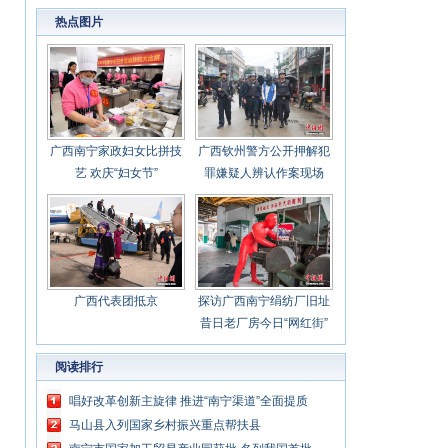
处理谁来管？
热点图片
广西南宁家政妇女比拼技
广西钦州警方公开押解犯
艺 欢庆“妇女节”
罪嫌疑人辨认作案现场
广西代表团抵京
探访广西南宁绢纺厂旧址
昔日老厂房今日“网红街”
阅读排行
唱好改革创新主旋律 推进“南宁渠道”全面提质
马山县入列国家乡村振兴重点帮扶县