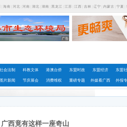
西
|
海南
|
河北
|
河南
|
湖北
|
湖南
|
黑龙江
|
江苏
|
江西
|
吉林
|
辽宁
|
内蒙古
|
宁夏
|
广告
社会法制
科教文体
港澳台侨
东盟时政
东盟经济
东盟
图片新闻
节庆展会
消费维权
重磅专题
外媒看广西
外报
！广西竟有这样一座奇山