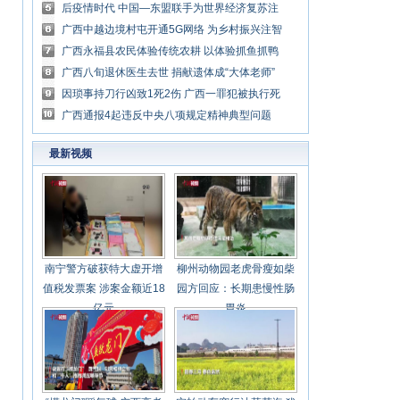
升温
后疫情时代 中国—东盟联手为世界经济复苏注
入东亚力量
广西中越边境村屯开通5G网络 为乡村振兴注智
赋能
广西永福县农民体验传统农耕 以体验抓鱼抓鸭
活动庆祝丰收节
广西八旬退休医生去世 捐献遗体成“大体老师”
因琐事持刀行凶致1死2伤 广西一罪犯被执行死
刑
广西通报4起违反中央八项规定精神典型问题
最新视频
南宁警方破获特大虚开增
柳州动物园老虎骨瘦如柴
值税发票案 涉案金额近18
园方回应：长期患慢性肠
亿元
胃炎