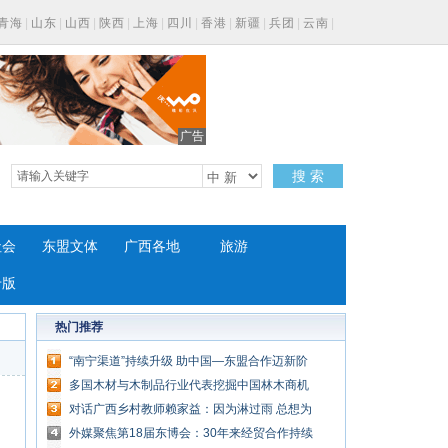
青海
|
山东
|
山西
|
陕西
|
上海
|
四川
|
香港
|
新疆
|
兵团
|
云南
|
广告
搜 索
社会
东盟文体
广西各地
旅游
专版
热门推荐
“南宁渠道”持续升级 助中国—东盟合作迈新阶
多国木材与木制品行业代表挖掘中国林木商机
对话广西乡村教师赖家益：因为淋过雨 总想为
别人撑伞
外媒聚焦第18届东博会：30年来经贸合作持续