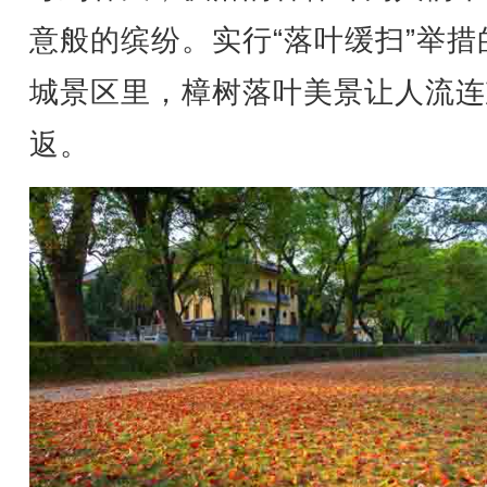
意般的缤纷。实行“落叶缓扫”举措
城景区里，樟树落叶美景让人流连
返。