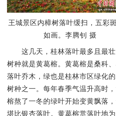
王城景区内樟树落叶缓扫，五彩
如画。李腾钊 摄
这几天，桂林落叶最多且最壮
树种就是黄葛榕。黄葛榕是桑科、
落叶乔木，绿也是桂林市区绿化的
树种之一。每年春季气温升高时，
榕熬了一冬的绿叶开始变黄飘落，
堪比银杏落叶。黄葛榕赏落叶地为