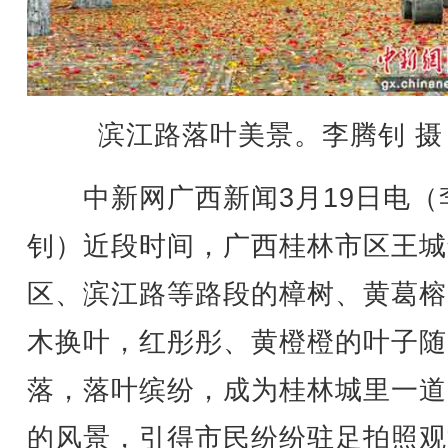
滨江路落叶美景。李腾钊 摄
中新网广西新闻3月19日电（
钊）近段时间，广西桂林市区王城
区、滨江路等路段的樟树、黄葛榕
木换叶，红彤彤、黄橙橙的叶子随
落，落叶缤纷，成为桂林城里一道
的风景，引得市民纷纷驻足拍照观