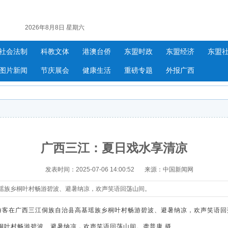
2026年8月8日 星期六
社会法制
科教文体
港澳台侨
东盟时政
东盟经济
东盟
图片新闻
节庆展会
健康生活
重磅专题
外报广西
广西三江：夏日戏水享清凉
发表时间：2025-07-06 14:00:52
来源：中国新闻网
基瑶族乡桐叶村畅游碧波、避暑纳凉，欢声笑语回荡山间。
桐叶村畅游碧波、避暑纳凉，欢声笑语回荡山间。龚普康 摄