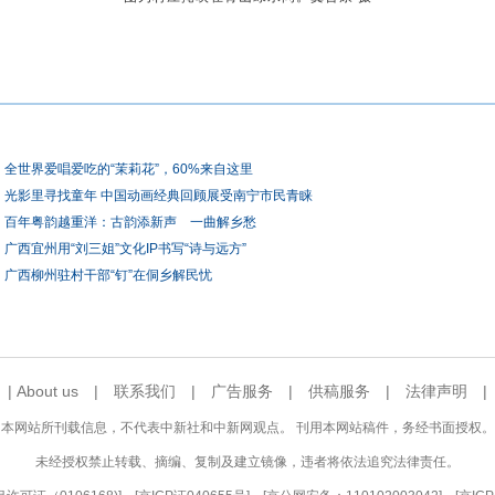
全世界爱唱爱吃的“茉莉花”，60%来自这里
光影里寻找童年 中国动画经典回顾展受南宁市民青睐
百年粤韵越重洋：古韵添新声 一曲解乡愁
广西宜州用“刘三姐”文化IP书写“诗与远方”
广西柳州驻村干部“钉”在侗乡解民忧
|
About us
|
联系我们
|
广告服务
|
供稿服务
|
法律声明
本网站所刊载信息，不代表中新社和中新网观点。 刊用本网站稿件，务经书面授权。
未经授权禁止转载、摘编、复制及建立镜像，违者将依法追究法律责任。