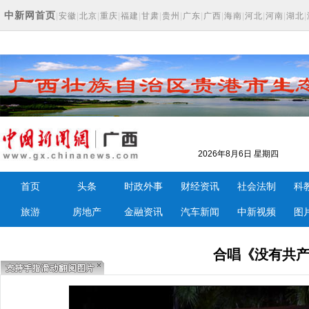
中新网首页
|
安徽
|
北京
|
重庆
|
福建
|
甘肃
|
贵州
|
广东
|
广西
|
海南
|
河北
|
河南
|
湖北
|
2026年8月6日 星期四
首页
头条
时政外事
财经资讯
社会法制
科
旅游
房地产
金融资讯
汽车新闻
中新视频
图
合唱《没有共