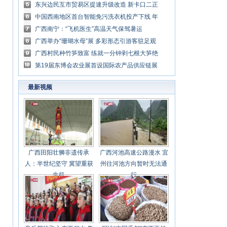
防控措施
东兴边民互市贸易区提速升级改造 新卡口二正
式投入使用
中国西南地区首台智能免污洗衣机投产下线 年
产值达20亿元
广西南宁：“飞机医生”高温天气保驾暑运
广西举办“珊瑚水母”展 多彩形态引游客驻足观
看
广西村民种竹笋致富 练就一分钟剥七根大笋绝
技
第19届东博会农业展首设国际农产品供应链展
区
最新视频
广西田阳壮狮非遗传承
广西河池高速公路漫水 宜
人：半世纪坚守 冀望重获
州往河池方向暂时无法通
生机
行