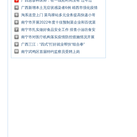
广西急诊科医师：在一线抢时间没有“过年过
节”的概念
广西新增本土无症状感染者6例 靖西市强化疫情
防控措施
淘系送货上门 菜鸟驿站多元业务提高快递小哥
收入
南宁市开展2022年度十佳预制菜企业和百优菜
品评选活动
南宁市扎实做好食品安全工作 排查小油坊食安
风险保障群众吃上放心油
南宁市对医疗机构落实疫情防控措施情况开展
专项督查
广西三江：“四式”打好就业帮扶“组合拳”
南宁武鸣区首届特约监察员受聘上岗