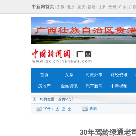
中新网首页
|
安徽
|
北京
|
重庆
|
福建
|
甘肃
|
贵州
|
广东
|
广
浙江
首页
头条
时政外事
财经资讯
房地产
金融资讯
汽车新闻
中新视频
您的位置：
首页
>汽车
字号：
大
中
小
收藏
30年驾龄绿通老