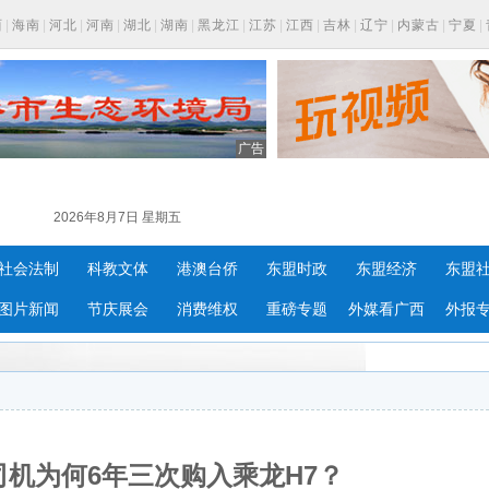
西
|
海南
|
河北
|
河南
|
湖北
|
湖南
|
黑龙江
|
江苏
|
江西
|
吉林
|
辽宁
|
内蒙古
|
宁夏
|
广告
2026年8月7日 星期五
社会法制
科教文体
港澳台侨
东盟时政
东盟经济
东盟
图片新闻
节庆展会
消费维权
重磅专题
外媒看广西
外报
司机为何6年三次购入乘龙H7？