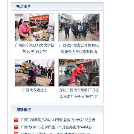
心聚力担当实干 建设新时代中国特色社会主义
热点图片
壮美
广西南宁家政妇女比拼技
广西钦州警方公开押解犯
艺 欢庆“妇女节”
罪嫌疑人辨认作案现场
广西代表团抵京
探访广西南宁绢纺厂旧址
昔日老厂房今日“网红街”
阅读排行
广西120调度员24小时守护急救“生命线” 成患者
第一救援人
广西“铁拳”出击保民生 3个月查办案件5484起