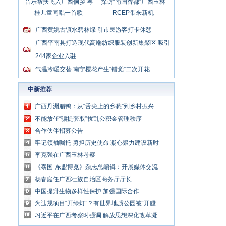
音乐帮扶飞入广西侗乡 粤
探访“南国香都”广西玉林
桂儿童同唱一首歌
RCEP带来新机
广西黄姚古镇水碧林绿 引市民游客打卡休憩
广西平南县打造现代高端纺织服装创新集聚区 吸引
244家企业入驻
气温冷暖交替 南宁樱花产生“错觉”二次开花
中新推荐
广西丹洲腊鸭：从“舌尖上的乡愁”到乡村振兴
的“利器”
不能放任“骗提套取”扰乱公积金管理秩序
合作伙伴招募公告
牢记领袖嘱托 勇担历史使命 凝心聚力建设新时
代中国特色社会主义壮美广西
李克强在广西玉林考察
《泰国-东盟博览》杂志总编辑：开展媒体交流
讲好中国与东盟合作故事
杨春庭任广西壮族自治区商务厅厅长
中国提升生物多样性保护 加强国际合作
为违规项目“开绿灯”？有世界地质公园被“开膛
破肚”
习近平在广西考察时强调 解放思想深化改革凝