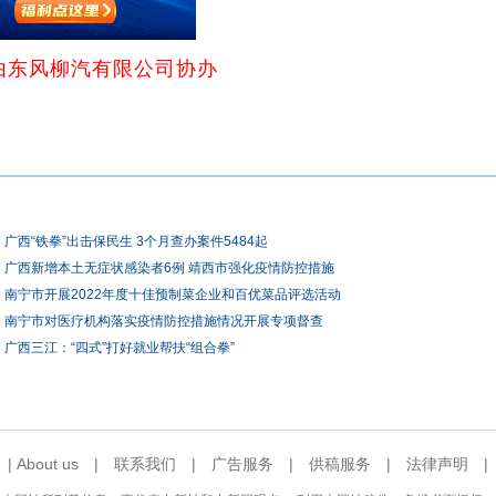
由东风柳汽有限公司协办
广西“铁拳”出击保民生 3个月查办案件5484起
广西新增本土无症状感染者6例 靖西市强化疫情防控措施
南宁市开展2022年度十佳预制菜企业和百优菜品评选活动
南宁市对医疗机构落实疫情防控措施情况开展专项督查
广西三江：“四式”打好就业帮扶“组合拳”
|
About us
|
联系我们
|
广告服务
|
供稿服务
|
法律声明