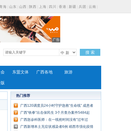
青海
|
山东
|
山西
|
陕西
|
上海
|
四川
|
香港
|
新疆
|
兵团
|
云南
|
广告
搜 索
社会
东盟文体
广西各地
旅游
专版
热门推荐
广西120调度员24小时守护急救“生命线” 成患者
第一救援人
广西“铁拳”出击保民生 3个月查办案件5484起
广西急诊科医师：在一线抢时间没有“过年过
节”的概念
广西新增本土无症状感染者6例 靖西市强化疫情