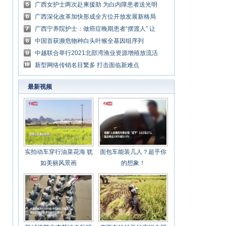
广西女护士两次赴柬援助 为白内障患者送光明
广西深化改革加快形成全方位开放发展新格局
广西宁养院护士：做癌症晚期患者“摆渡人” 让
生死两相安
中国首获濒危物种白头叶猴全基因组序列
中越联合举行2021北部湾渔业资源增殖放流活
动
新型网络传销名目繁多 打击面临新难点
最新视频
实拍动车穿行油菜花海 犹
面包车能装几人？超乎你
如美丽风景画
的想象！