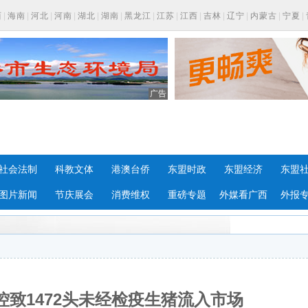
西
|
海南
|
河北
|
河南
|
湖北
|
湖南
|
黑龙江
|
江苏
|
江西
|
吉林
|
辽宁
|
内蒙古
|
宁夏
|
广告
社会法制
科教文体
港澳台侨
东盟时政
东盟经济
东盟
图片新闻
节庆展会
消费维权
重磅专题
外媒看广西
外报
致1472头未经检疫生猪流入市场