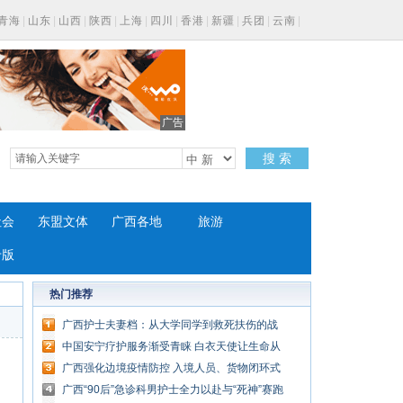
青海
|
山东
|
山西
|
陕西
|
上海
|
四川
|
香港
|
新疆
|
兵团
|
云南
|
广告
搜 索
社会
东盟文体
广西各地
旅游
专版
热门推荐
广西护士夫妻档：从大学同学到救死扶伤的战
友
中国安宁疗护服务渐受青睐 白衣天使让生命从
容谢幕
广西强化边境疫情防控 入境人员、货物闭环式
管理
广西“90后”急诊科男护士全力以赴与“死神”赛跑