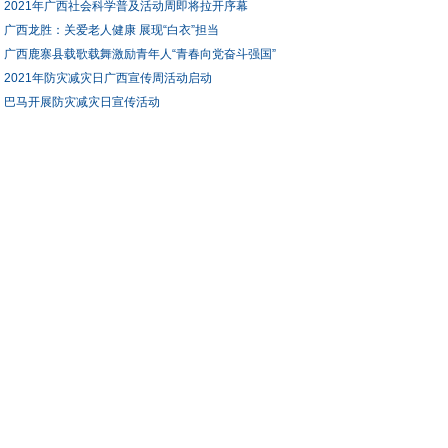
2021年广西社会科学普及活动周即将拉开序幕
广西龙胜：关爱老人健康 展现“白衣”担当
广西鹿寨县载歌载舞激励青年人“青春向党奋斗强国”
2021年防灾减灾日广西宣传周活动启动
巴马开展防灾减灾日宣传活动