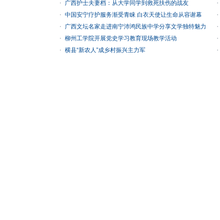
广西护士夫妻档：从大学同学到救死扶伤的战友
中国安宁疗护服务渐受青睐 白衣天使让生命从容谢幕
广西文坛名家走进南宁沛鸿民族中学分享文学独特魅力
柳州工学院开展党史学习教育现场教学活动
横县“新农人”成乡村振兴主力军