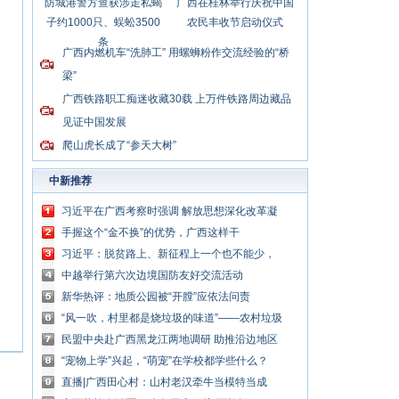
防城港警方查获涉走私蝎
广西在桂林举行庆祝中国
子约1000只、蜈蚣3500
农民丰收节启动仪式
条
广西内燃机车“洗肺工” 用螺蛳粉作交流经验的“桥
梁”
广西铁路职工痴迷收藏30载 上万件铁路周边藏品
见证中国发展
爬山虎长成了“参天大树”
中新推荐
习近平在广西考察时强调 解放思想深化改革凝
心聚力担当实干 建设新时代中国特色社会主义
手握这个“金不换”的优势，广西这样干
壮美
习近平：脱贫路上、新征程上一个也不能少，
中国共产党说话算数
中越举行第六次边境国防友好交流活动
新华热评：地质公园被“开膛”应依法问责
“风一吹，村里都是烧垃圾的味道”——农村垃圾
处理谁来管？
民盟中央赴广西黑龙江两地调研 助推沿边地区
加快布局发展
“宠物上学”兴起，“萌宠”在学校都学些什么？
直播|广西田心村：山村老汉牵牛当模特当成