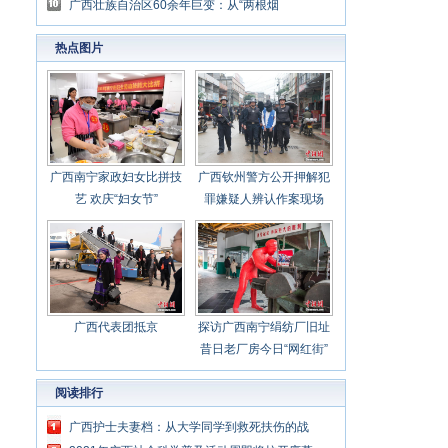
了“网红”
广西壮族自治区60余年巨变：从“两根烟
囱”到“广西制造”走向东盟
热点图片
广西南宁家政妇女比拼技
广西钦州警方公开押解犯
艺 欢庆“妇女节”
罪嫌疑人辨认作案现场
广西代表团抵京
探访广西南宁绢纺厂旧址
昔日老厂房今日“网红街”
阅读排行
广西护士夫妻档：从大学同学到救死扶伤的战