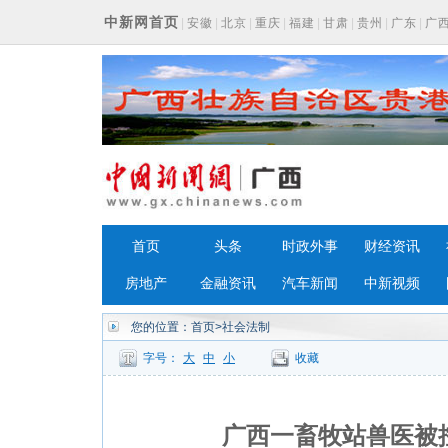
中新网首页
|
安徽
|
北京
|
重庆
|
福建
|
甘肃
|
贵州
|
广东
|
广
浙江
首页
头条
时政外事
财经资讯
房地产
金融资讯
汽车新闻
中新视频
您的位置：
首页
>社会法制
字号：
大
中
小
收藏
广西一畜牧站兽医被控