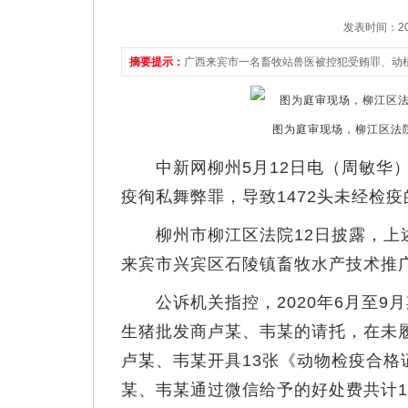
发表时间：2021
摘要提示：
广西来宾市一名畜牧站兽医被控犯受贿罪、动植
图为庭审现场，柳江区法院
中新网柳州5月12日电（周敏华）
疫徇私舞弊罪，导致1472头未经检
柳州市柳江区法院12日披露，上述
来宾市兴宾区石陵镇畜牧水产技术推
公诉机关指控，2020年6月至9
生猪批发商卢某、韦某的请托，在未
卢某、韦某开具13张《动物检疫合格
某、韦某通过微信给予的好处费共计10